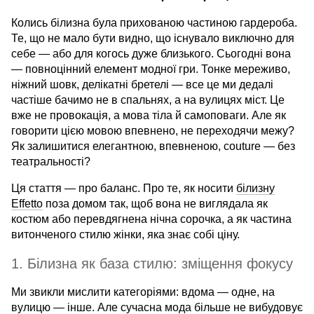
Колись білизна була прихованою частиною гардероба.
Те, що не мало бути видно, що існувало виключно для
себе — або для когось дуже близького. Сьогодні вона
— повноцінний елемент модної гри. Тонке мереживо,
ніжний шовк, делікатні бретелі — все це ми дедалі
частіше бачимо не в спальнях, а на вулицях міст. Це
вже не провокація, а мова тіла й самоповаги. Але як
говорити цією мовою впевнено, не переходячи межу?
Як залишитися елегантною, впевненою, couture — без
театральності?
Ця стаття — про баланс. Про те, як носити
білизну
Effetto
поза домом так, щоб вона не виглядала як
костюм або перевдягнена нічна сорочка, а як частина
витонченого стилю жінки, яка знає собі ціну.
1. Білизна як база стилю: зміщення фокусу
Ми звикли мислити категоріями: вдома — одне, на
вулицю — інше. Але сучасна мода більше не вибудовує