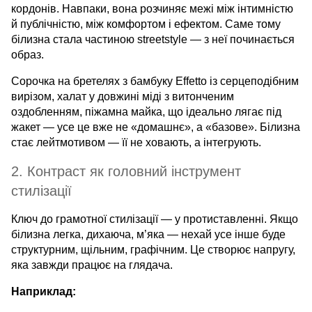
кордонів. Навпаки, вона розчиняє межі між інтимністю
й публічністю, між комфортом і ефектом. Саме тому
білизна стала частиною streetstyle — з неї починається
образ.
Сорочка на бретелях з бамбуку Effetto із серцеподібним
вирізом, халат у довжині міді з витонченим
оздобленням, піжамна майка, що ідеально лягає під
жакет — усе це вже не «домашнє», а «базове». Білизна
стає лейтмотивом — її не ховають, а інтегрують.
2. Контраст як головний інструмент
стилізації
Ключ до грамотної стилізації — у протиставленні. Якщо
білизна легка, дихаюча, м’яка — нехай усе інше буде
структурним, щільним, графічним. Це створює напругу,
яка завжди працює на глядача.
Наприклад: