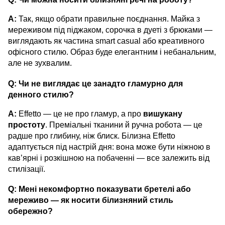
A:
Так, якщо обрати правильне поєднання. Майка з
мереживом під піджаком, сорочка в дуеті з брюками —
виглядають як частина smart casual або креативного
офісного стилю. Образ буде елегантним і небанальним,
але не зухвалим.
Q: Чи не виглядає це занадто гламурно для
денного стилю?
A:
Effetto — це не про гламур, а про
вишукану
простоту
. Преміальні тканини й ручна робота — це
радше про глибину, ніж блиск. Білизна Effetto
адаптується під настрій дня: вона може бути ніжною в
кав’ярні і розкішною на побаченні — все залежить від
стилізації.
Q: Мені некомфортно показувати бретелі або
мереживо — як носити білизняний стиль
обережно?