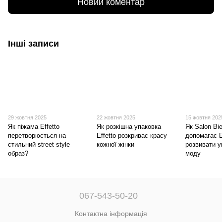
Новий коментар
Інші записи
29 жовтня 2025
22 жовтня 2025
15 жовтня 202
Як піжама Effetto
Як розкішна упаковка
Як Salon Bie
перетворюється на
Effetto розкриває красу
допомагає E
стильний street style
кожної жінки
розвивати у
образ?
моду
067-543-50-20
Контактна інформація