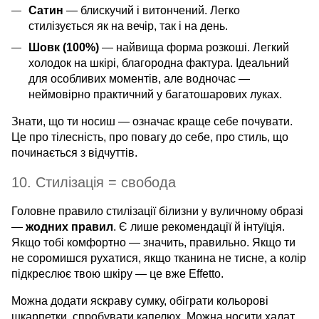
Сатин
— блискучий і витончений. Легко
стилізується як на вечір, так і на день.
Шовк (100%)
— найвища форма розкоші. Легкий
холодок на шкірі, благородна фактура. Ідеальний
для особливих моментів, але водночас —
неймовірно практичний у багатошарових луках.
Знати, що ти носиш — означає краще себе почувати.
Це про тілесність, про повагу до себе, про стиль, що
починається з відчуттів.
10. Стилізація = свобода
Головне правило стилізації білизни у вуличному образі
—
жодних правил
. Є лише рекомендації й інтуїція.
Якщо тобі комфортно — значить, правильно. Якщо ти
не соромишся рухатися, якщо тканина не тисне, а колір
підкреслює твою шкіру — це вже Effetto.
Можна додати яскраву сумку, обіграти кольорові
шкарпетки, спробувати капелюх. Можна носити халат