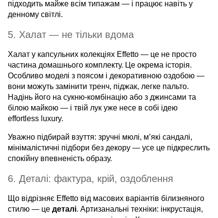
підходить майже всім типажам — і працює навіть у
денному світлі.
5. Халат — не тільки вдома
Халат у капсульних колекціях Effetto — це не просто
частина домашнього комплекту. Це окрема історія.
Особливо моделі з поясом і декоративною оздобою —
вони можуть замінити тренч, піджак, легке пальто.
Надінь його на сукню-комбінацію або з джинсами та
білою майкою — і твій лук уже несе в собі ідею
effortless luxury.
Уважно підбирай взуття: зручні мюлі, м’які сандалі,
мінімалістичні підбори без декору — усе це підкреслить
спокійну впевненість образу.
6. Деталі: фактура, крій, оздоблення
Що відрізняє Effetto від масових варіантів білизняного
стилю — це
деталі
. Артизанальні техніки: інкрустація,