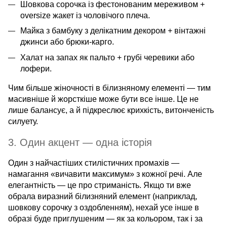
Шовкова сорочка із фестонованим мереживом +
oversize жакет із чоловічого плеча.
Майка з бамбуку з делікатним декором + вінтажні
джинси або брюки-карго.
Халат на запах як пальто + грубі черевики або
лофери.
Чим більше жіночності в білизняному елементі — тим
масивніше й жорсткіше може бути все інше. Це не
лише балансує, а й підкреслює крихкість, витонченість
силуету.
3. Один акцент — одна історія
Один з найчастіших стилістичних промахів —
намагання «вичавити максимум» з кожної речі. Але
елегантність — це про стриманість. Якщо ти вже
обрала виразний білизняний елемент (наприклад,
шовкову сорочку з оздобленням), нехай усе інше в
образі буде приглушеним — як за кольором, так і за