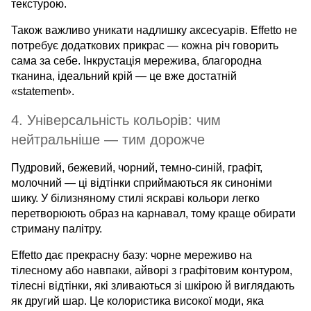
текстурою.
Також важливо уникати надлишку аксесуарів. Effetto не
потребує додаткових прикрас — кожна річ говорить
сама за себе. Інкрустація мережива, благородна
тканина, ідеальний крій — це вже достатній
«statement».
4. Універсальність кольорів: чим
нейтральніше — тим дорожче
Пудровий, бежевий, чорний, темно-синій, графіт,
молочний — ці відтінки сприймаються як синоніми
шику. У білизняному стилі яскраві кольори легко
перетворюють образ на карнавал, тому краще обирати
стриману палітру.
Effetto дає прекрасну базу: чорне мереживо на
тілесному або навпаки, айворі з графітовим контуром,
тілесні відтінки, які зливаються зі шкірою й виглядають
як другий шар. Це колористика високої моди, яка