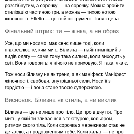
розстібнутим, а сорочку — на сорочку. Можна зробити
стилізацію частиною гри, а можна — тихою нотою
жіночності. Effetto — це твій інструмент. Твоя сцена.
Фінальний штрих: ти — жінка, а не образ
Усе, що ми носимо, має сенс лише тоді, коли
підкреслює те, ким ми є. Білизна — найінтимніший з
видів одягу — саме тому така сильна, коли виходить у
світ. Вона говорить: я нічого не приховую. Я така, яка є.
Тож носи білизну не як тренд, а як маніфест. Маніфест
жіночності, свободи, внутрішньої сили. Носи її з
гордістю — і вона стане твоєю суперсилою.
Висновок: Білизна як стиль, а не виклик
Білизна — це не лише про тіло. Це про відчуття. Про
мить, у якій ти зливаєшся з текстурою, кольором,
ритмом свого тіла. Коли сорочка з мереживом стає не
деталлю, а продовженням тебе. Коли халат — не про