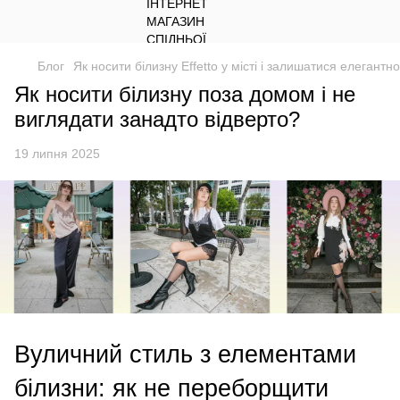
Блог
Як носити білизну Effetto у місті і залишатися елегантн
Як носити білизну поза домом і не
виглядати занадто відверто?
19 липня 2025
Вуличний стиль з елементами
білизни: як не переборщити