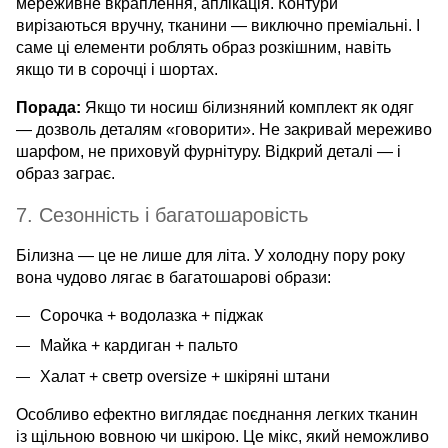
мереживне вкраплення, аплікація. Контури
вирізаються вручну, тканини — виключно преміальні. І
саме ці елементи роблять образ розкішним, навіть
якщо ти в сорочці і шортах.
Порада:
Якщо ти носиш білизняний комплект як одяг
— дозволь деталям «говорити». Не закривай мереживо
шарфом, не приховуй фурнітуру. Відкрий деталі — і
образ заграє.
7. Сезонність і багатошаровість
Білизна — це не лише для літа. У холодну пору року
вона чудово лягає в багатошарові образи:
Сорочка + водолазка + піджак
Майка + кардиган + пальто
Халат + светр oversize + шкіряні штани
Особливо ефектно виглядає поєднання легких тканин
із щільною вовною чи шкірою. Це мікс, який неможливо