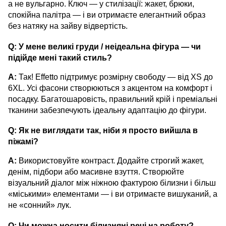
а не вульгарно. Ключ — у стилізації: жакет, брюки,
спокійна палітра — і ви отримаєте елегантний образ
без натяку на зайву відвертість.
Q: У мене великі груди / неідеальна фігура — чи
підійде мені такий стиль?
A:
Так! Effetto підтримує розмірну свободу — від XS до
6XL. Усі фасони створюються з акцентом на комфорт і
посадку. Багатошаровість, правильний крій і преміальні
тканини забезпечують ідеальну адаптацію до фігури.
Q: Як не виглядати так, ніби я просто вийшла в
піжамі?
A:
Використовуйте контраст. Додайте строгий жакет,
денім, підбори або масивне взуття. Створюйте
візуальний діалог між ніжною фактурою білизни і більш
«міськими» елементами — і ви отримаєте вишуканий, а
не «сонний» лук.
Q: Чи можна носити білизняні речі на роботу?