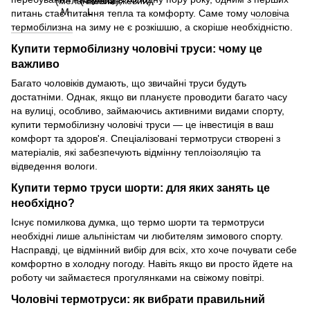
питань стає питання тепла та комфорту. Саме тому
чоловіча
термобілизна
на зиму не є розкішшю, а скоріше необхідністю.
Купити термобілизну чоловічі труси: чому це
важливо
Багато чоловіків думають, що звичайні труси будуть
достатніми. Однак, якщо ви плануєте проводити багато часу
на вулиці, особливо, займаючись активними видами спорту,
купити термобілизну чоловічі труси — це інвестиція в ваш
комфорт та здоров'я. Спеціалізовані термотруси створені з
матеріалів, які забезпечують відмінну теплоізоляцію та
відведення вологи.
Купити термо труси шорти: для яких занять це
необхідно?
Існує помилкова думка, що термо шорти та термотруси
необхідні лише альпіністам чи любителям зимового спорту.
Насправді, це відмінний вибір для всіх, хто хоче почувати себе
комфортно в холодну погоду. Навіть якщо ви просто йдете на
роботу чи займаєтеся прогулянками на свіжому повітрі.
Чоловічі термотруси: як вибрати правильний