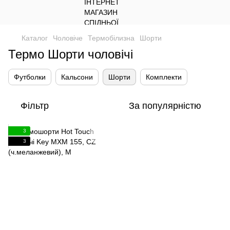
Каталог
Чоловіче
Термобілизна
Шорти
Термо Шорти чоловічі
Футболки
Кальсони
Шорти
Комплекти
Фільтр
За популярністю
3
3