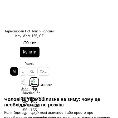
Термошорти Hot Touch чоловічі
Key MXM 155, CZ
(ч.меланжевий), M
755 грн
Купити
Розмір
M
L
XL
XXL
Бренд
Key
Чоловіча термобілизна на зиму: чому це
необхідність, а не розкіш
Коли йдеться про зимові активності або просто про
перебування на вулиці в холодну пору року, одним з перших