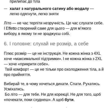
прилипає до тіла
халат з натурального сатину або модалу
—
легко одягнути, легко зняти
Літо — не час терпіти незручність. Це час слухати себе.
І Effetto створений саме для цього — для м’якого
вибору, в якому ти не зраджуєш собі.
6. І головне: слухай не розмір, а себе
Плюс розмір — це не інструкція. Не кожна жінка з 4XL
хоче «максимальної підтримки». І не кожна жінка з 2XL
— хоче «прикрити себе».
Твій комфорт — це не тільки про охолодження тіла, а й
про прийняття.
Вибирай те, в чому хочеться дихати. Спати. Рухатись.
Усміхатись.
Бо літо — для тебе. Не для корекції. Не для того, щоб
«почекати, поки схуднеш». А щоб
бути
.