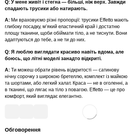
Q: У мене живіт і стегна — більші, ніж верх. Завжди
спадають трусики або натирають.
A:
Ми враховуємо різні пропорції: трусики Effetto мають
глибоку посадку, м’який еластичний край і достатню
площу тканини, щоби обіймати тіло, а не тиснути. Вони
адаптуються до тебе, а не ти до них.
Q: Я люблю виглядати красиво навіть вдома, але
боюсь, що літні моделі занадто відкриті.
A:
Ти можеш обрати рівень відкритості — сатинову
нічну сорочку з широкою бретеллю, комплект із майкою
та шортами, або легкий халат. Краса — не в оголенні, а
в тканині, що лягає на тіло з повагою. Effetto — це про
комфорт, який виглядає елегантно.
Обговорення