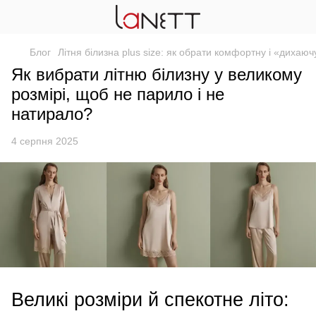
Блог
Літня білизна plus size: як обрати комфортну і «дихаюч
Як вибрати літню білизну у великому
розмірі, щоб не парило і не
натирало?
4 серпня 2025
Великі розміри й спекотне літо: