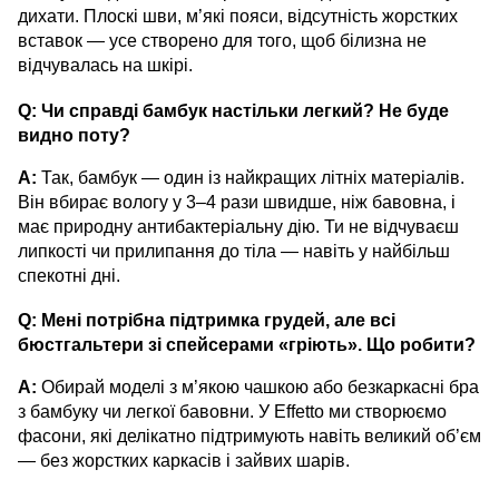
дихати. Плоскі шви, м’які пояси, відсутність жорстких
вставок — усе створено для того, щоб білизна не
відчувалась на шкірі.
Q: Чи справді бамбук настільки легкий? Не буде
видно поту?
A:
Так, бамбук — один із найкращих літніх матеріалів.
Він вбирає вологу у 3–4 рази швидше, ніж бавовна, і
має природну антибактеріальну дію. Ти не відчуваєш
липкості чи прилипання до тіла — навіть у найбільш
спекотні дні.
Q: Мені потрібна підтримка грудей, але всі
бюстгальтери зі спейсерами «гріють». Що робити?
A:
Обирай моделі з м’якою чашкою або безкаркасні бра
з бамбуку чи легкої бавовни. У Effetto ми створюємо
фасони, які делікатно підтримують навіть великий об’єм
— без жорстких каркасів і зайвих шарів.