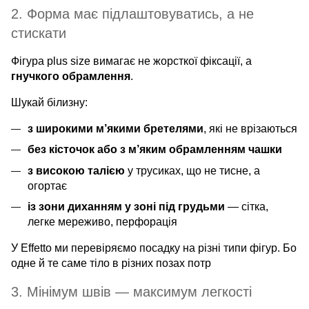
2. Форма має підлаштовуватись, а не
стискати
Фігура plus size вимагає не жорсткої фіксації, а
гнучкого обрамлення
.
Шукай білизну:
з широкими м’якими бретелями
, які не врізаються
без кісточок або з м’яким обрамленням чашки
з високою талією
у трусиках, що не тисне, а
огортає
із зони диханням у зоні під грудьми
— сітка,
легке мереживо, перфорація
У Effetto ми перевіряємо посадку на різні типи фігур. Бо
одне й те саме тіло в різних позах потр
3. Мінімум швів — максимум легкості