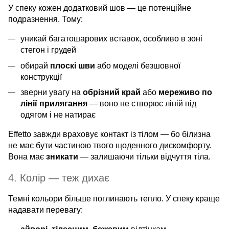
У спеку кожен додатковий шов — це потенційне
подразнення. Тому:
уникай багатошарових вставок, особливо в зоні
стегон і грудей
обирай
плоскі шви
або моделі безшовної
конструкції
зверни увагу на
обрізний край
або
мереживо по
лінії прилягання
— воно не створює ліній під
одягом і не натирає
Effetto завжди враховує контакт із тілом — бо білизна
не має бути частиною твого щоденного дискомфорту.
Вона має
зникати
— залишаючи тільки відчуття тіла.
4. Колір — теж дихає
Темні кольори більше поглинають тепло. У спеку краще
надавати перевагу: