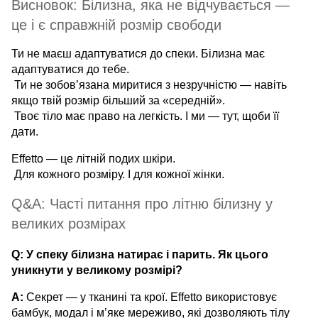
Висновок: Білизна, яка не відчувається —
це і є справжній розмір свободи
Ти не маєш адаптуватися до спеки. Білизна має
адаптуватися до тебе.
Ти не зобов’язана миритися з незручністю — навіть
якщо твій розмір більший за «середній».
Твоє тіло має право на легкість. І ми — тут, щоби її
дати.
Effetto — це літній подих шкіри.
Для кожного розміру. І для кожної жінки.
Q&A: Часті питання про літню білизну у
великих розмірах
Q: У спеку білизна натирає і парить. Як цього
уникнути у великому розмірі?
A:
Секрет — у тканині та крої. Effetto використовує
бамбук, модал і м’яке мереживо, які дозволяють тілу