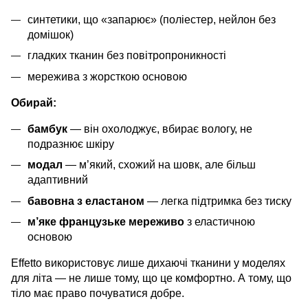
синтетики, що «запарює» (поліестер, нейлон без
домішок)
гладких тканин без повітропроникності
мережива з жорсткою основою
Обирай:
бамбук
— він охолоджує, вбирає вологу, не
подразнює шкіру
модал
— м’який, схожий на шовк, але більш
адаптивний
бавовна з еластаном
— легка підтримка без тиску
м’яке французьке мереживо
з еластичною
основою
Effetto використовує лише дихаючі тканини у моделях
для літа — не лише тому, що це комфортно. А тому, що
тіло має право почуватися добре.