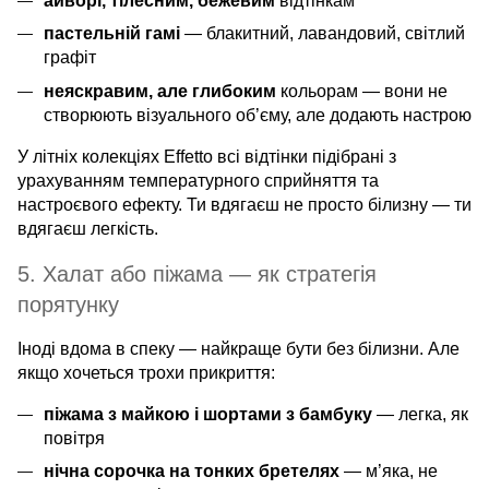
айворі, тілесним, бежевим
відтінкам
пастельній гамі
— блакитний, лавандовий, світлий
графіт
неяскравим, але глибоким
кольорам — вони не
створюють візуального об’єму, але додають настрою
У літніх колекціях Effetto всі відтінки підібрані з
урахуванням температурного сприйняття та
настроєвого ефекту. Ти вдягаєш не просто білизну — ти
вдягаєш легкість.
5. Халат або піжама — як стратегія
порятунку
Іноді вдома в спеку — найкраще бути без білизни. Але
якщо хочеться трохи прикриття:
піжама з майкою і шортами з бамбуку
— легка, як
повітря
нічна сорочка на тонких бретелях
— м’яка, не