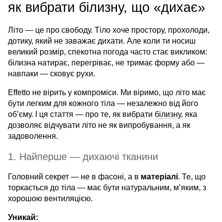
як вибрати білизну, що «дихає»
Літо — це про свободу. Тіло хоче простору, прохолоди,
дотику, який не заважає дихати. Але коли ти носиш
великий розмір, спекотна погода часто стає викликом:
білизна натирає, перегріває, не тримає форму або —
навпаки — сковує рухи.
Effetto не вірить у компроміси. Ми віримо, що літо має
бути легким для кожного тіла — незалежно від його
об’єму. І ця стаття — про те, як вибрати
білизну
, яка
дозволяє відчувати літо не як випробування, а як
задоволення.
1. Найперше — дихаючі тканини
Головний секрет — не в фасоні, а в
матеріалі
. Те, що
торкається до тіла — має бути натуральним, м’яким, з
хорошою вентиляцією.
Уникай: