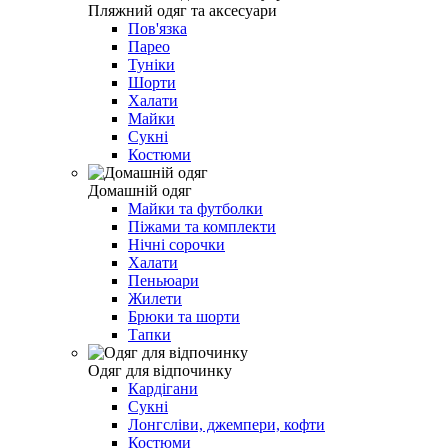
Пляжний одяг та аксесуари
Пов'язка
Парео
Туніки
Шорти
Халати
Майки
Сукні
Костюми
Домашній одяг
Майки та футболки
Піжами та комплекти
Нічні сорочки
Халати
Пеньюари
Жилети
Брюки та шорти
Тапки
Одяг для відпочинку
Кардігани
Сукні
Лонгсліви, джемпери, кофти
Костюми