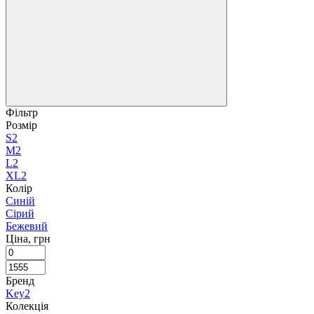
Фільтр
Розмір
S
2
M
2
L
2
XL
2
Колір
Синій
Сірий
Бежевий
Ціна, грн
Бренд
Key
2
Колекція