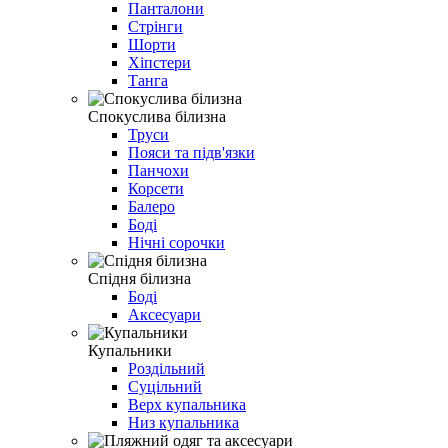
Панталони
Стрінги
Шорти
Хіпстери
Танга
Спокуслива білизна
Труси
Пояси та підв'язки
Панчохи
Корсети
Балеро
Боді
Нічні сорочки
Спідня білизна
Боді
Аксесуари
Купальники
Роздільний
Суцільний
Верх купальника
Низ купальника