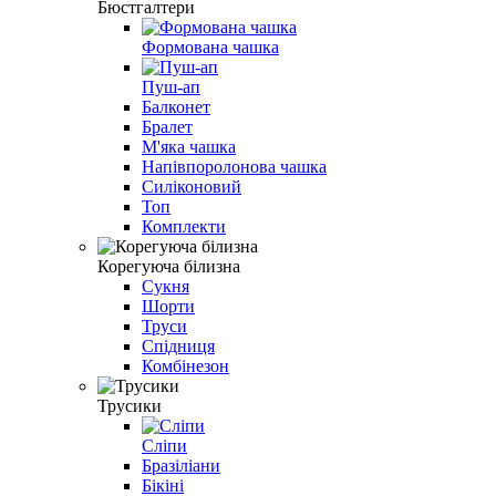
Бюстгалтери
Формована чашка
Пуш-ап
Балконет
Бралет
М'яка чашка
Напівпоролонова чашка
Силіконовий
Топ
Комплекти
Корегуюча білизна
Сукня
Шорти
Труси
Спідниця
Комбінезон
Трусики
Сліпи
Бразіліани
Бікіні