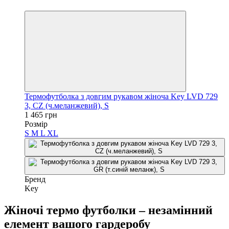
3
Термофутболка з довгим рукавом жіноча Key LVD 729
3, CZ (ч.меланжевий), S
1 465 грн
Розмір
S
M
L
XL
Бренд
Key
Жіночі термо футболки – незамінний
елемент вашого гардеробу