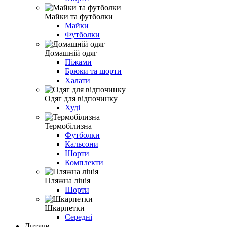
Майки та футболки
Майки
Футболки
Домашній одяг
Піжами
Брюки та шорти
Халати
Одяг для відпочинку
Худі
Термобілизна
Футболки
Кальсони
Шорти
Комплекти
Пляжна лінія
Шорти
Шкарпетки
Середні
Дитяче