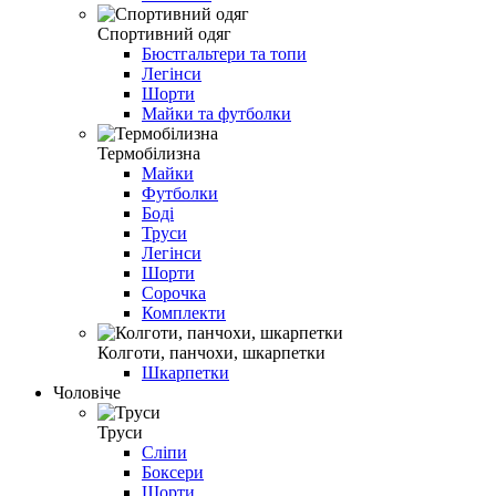
Спортивний одяг
Бюстгальтери та топи
Легінси
Шорти
Майки та футболки
Термобілизна
Майки
Футболки
Боді
Труси
Легінси
Шорти
Сорочка
Комплекти
Колготи, панчохи, шкарпетки
Шкарпетки
Чоловіче
Труси
Сліпи
Боксери
Шорти