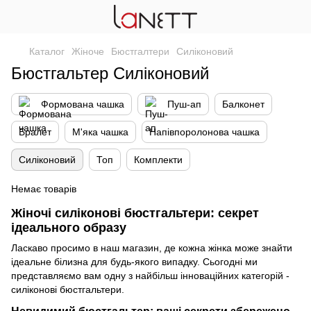
Каталог
Жіноче
Бюстгалтери
Силіконовий
Бюстгальтер Силіконовий
Формована чашка
Пуш-ап
Балконет
Бралет
М'яка чашка
Напівпоролонова чашка
Силіконовий
Топ
Комплекти
Немає товарів
Жіночі силіконові бюстгальтери: секрет
ідеального образу
Ласкаво просимо в наш магазин, де кожна жінка може знайти
ідеальне білизна для будь-якого випадку. Сьогодні ми
представляємо вам одну з найбільш інноваційних категорій -
силіконові бюстгальтери.