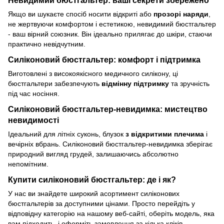
Невидимий бюстгальтер: ваші секрети збережено
Якщо ви шукаєте спосіб носити відкриті або
прозорі наряди
,
не жертвуючи комфортом і естетикою, невидимий бюстгальтер
- ваш вірний союзник. Він ідеально прилягає до шкіри, стаючи
практично невідчутним.
Силіконовий бюстгальтер: комфорт і підтримка
Виготовлені з високоякісного медичного силікону, ці
бюстгальтери забезпечують
відмінну підтримку
та зручність
під час носіння.
Силіконовий бюстгальтер-невидимка: мистецтво
невидимості
Ідеальний для літніх суконь, блузок
з відкритими плечима
і
вечірніх вбрань. Силіконовий бюстгальтер-невидимка зберігає
природний вигляд грудей, залишаючись абсолютно
непомітним.
Купити силіконовий бюстгальтер: де і як?
У нас ви знайдете широкий асортимент силіконових
бюстгальтерів за доступними цінами. Просто перейдіть у
відповідну категорію на нашому веб-сайті, оберіть модель, яка
вам підходить, і оформіть замовлення за кілька кліків.