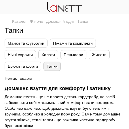
Каталог
Жіноче
Домашній одяг
Тапки
Тапки
Майки та футболки
Піжами та комплекти
Нічні сорочки
Халати
Пеньюари
Жилети
Брюки та шорти
Тапки
Немає товарів
Домашнє взуття для комфорту і затишку
Домашнє взуття - це не просто деталь гардеробу, це засіб
забезпечити собі максимальний комфорт і затишок вдома.
Особливо важливо, щоб домашнє взуття було теплим і
зручним, особливо в холодну пору року. Саме тому домашнє
взуття жіноче, теплі тапки - це важлива частина гардеробу
будь-якої жінки.