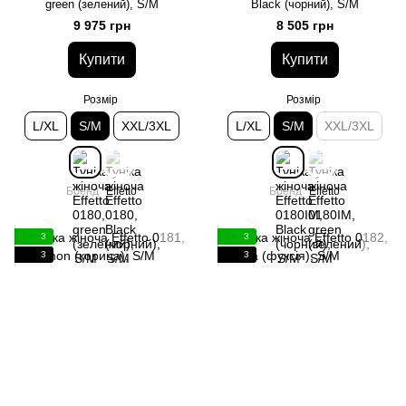
green (зелений), S/M
Black (чорний), S/M
9 975 грн
8 505 грн
Купити
Купити
Розмір
Розмір
L/XL
S/M
XXL/3XL
L/XL
S/M
XXL/3XL
Бренд
Effetto
Бренд
Effetto
3
3
3
3