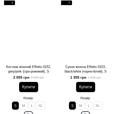
3
3
Костюм жіночий Effetto 0152,
Сукня жіноча Effetto 0153,
grey/pink (сіро-рожевий), S
black/white (чорно-білий), S
2 055 грн
1 355 грн
2 935 грн
1 935 грн
Купити
Купити
Розмір
Розмір
S
M
L
XL
S
M
L
XL