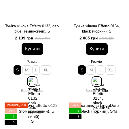
Туніка жіноча Effetto 0132, dark
Туніка жіноча Effetto 0134,
blue (темно-синій), S
black (чорний), S
2 139 грн
2 085 грн
3 055 грн
2 975 грн
Купити
Купити
Розмір
Розмір
S
M
L
XL
S
M
L
XL
Бренд
Effetto
Бренд
Effetto
РОЗПРОДАЖ
−47%
−30%
3
3
3
3