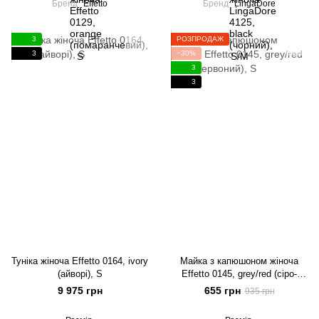
Бренд
Effetto
Бренд
LingaDore
3
РОЗПРОДАЖ
3
−30%
3
3
Туніка жіноча Effetto 0164, ivory
Майка з капюшоном жіноча
(айворі), S
Effetto 0145, grey/red (сіро-
червоний), S
9 975 грн
655 грн
935 грн