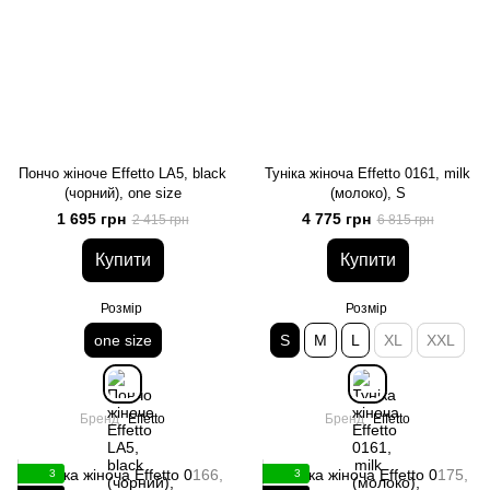
Пончо жіноче Effetto LA5, black
Туніка жіноча Effetto 0161, milk
(чорний), one size
(молоко), S
1 695 грн
4 775 грн
2 415 грн
6 815 грн
Купити
Купити
Розмір
Розмір
one size
S
M
L
XL
XXL
Бренд
Effetto
Бренд
Effetto
3
3