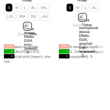
Розмір
Розмір
S
M
L
XL
XXL
S
M
L
XL
L/XL
S/M
3XL
4XL
Бренд
Effetto
Бренд
Effetto
−45%
−28%
3
3
3
3