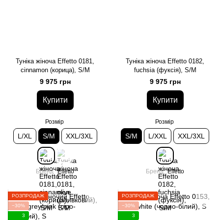
Туніка жіноча Effetto 0181,
Туніка жіноча Effetto 0182,
cinnamon (корица), S/M
fuchsia (фуксія), S/M
9 975 грн
9 975 грн
Купити
Купити
Розмір
Розмір
L/XL
S/M
XXL/3XL
S/M
L/XXL
XXL/3XL
Бренд
Effetto
Бренд
Effetto
РОЗПРОДАЖ
РОЗПРОДАЖ
−30%
−30%
3
3