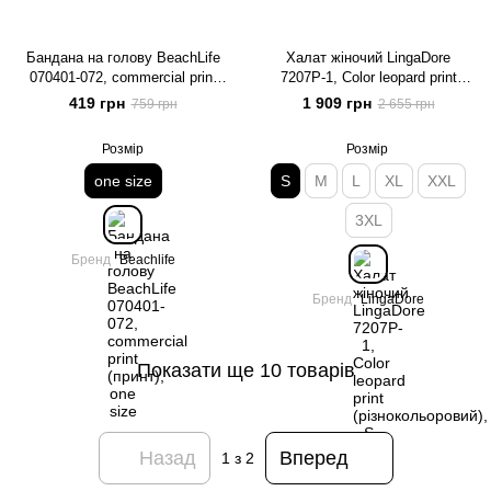
Бандана на голову BeachLife
Халат жіночий LingaDore
070401-072, commercial print
7207P-1, Color leopard print
(принт), one size
(різнокольоровий), S
419 грн
1 909 грн
759 грн
2 655 грн
Розмір
Розмір
one size
S
M
L
XL
XXL
3XL
Бренд
Beachlife
Бренд
LingaDore
Показати ще 10 товарів
Назад
Вперед
1
з 2