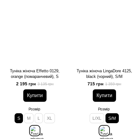
Туніка жіноча Effetto 0129,
Туніка жіноча LingaDore 4125,
orange (помаранчевий), S
black (чорний), S/M
2 195 грн
715 грн
3 135 грн
1 359 грн
Купити
Купити
Розмір
Розмір
S
M
L
XL
L/XL
S/M