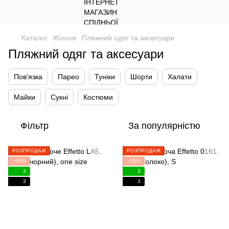
Каталог
Жіноче
Пляжний одяг та аксесуари
Пляжний одяг та аксесуари
Пов'язка
Парео
Туніки
Шорти
Халати
Майки
Сукні
Костюми
Фільтр
За популярністю
РОЗПРОДАЖ
РОЗПРОДАЖ
−30%
−30%
3
3
3
3