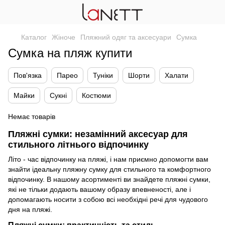
Каталог
Жіноче
Пляжний одяг та аксесуари
Сумка
Сумка на пляж купити
Пов'язка
Парео
Туніки
Шорти
Халати
Майки
Сукні
Костюми
Немає товарів
Пляжні сумки: незамінний аксесуар для
стильного літнього відпочинку
Літо - час відпочинку на пляжі, і нам приємно допомогти вам
знайти ідеальну пляжну сумку для стильного та комфортного
відпочинку. В нашому асортименті ви знайдете пляжні сумки,
які не тільки додають вашому образу впевненості, але і
допомагають носити з собою всі необхідні речі для чудового
дня на пляжі.