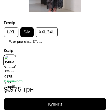
Розмір
L/XL
S/M
XXL/3XL
Розмірна сітка Effetto
Колір
В наявності
9 975 грн
Купити