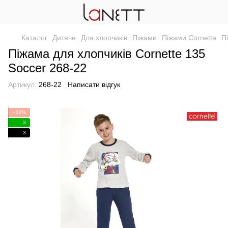
Каталог
Дитяче
Для хлопчиків
Піжами
Піжами Cornette
П
Піжама для хлопчиків Cornette 135
Soccer 268-22
Артикул:
268-22
Написати відгук
−33%
3
3