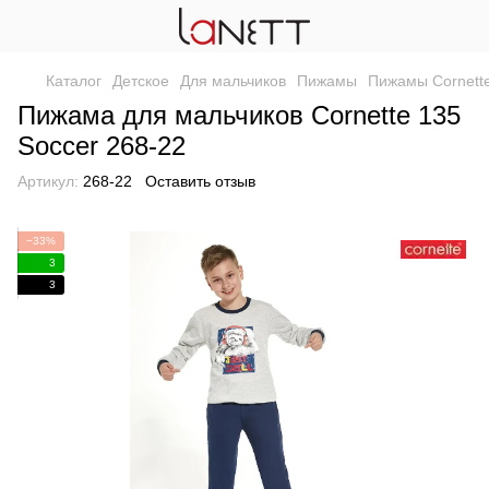
Каталог
Детское
Для мальчиков
Пижамы
Пижамы Cornett
Пижама для мальчиков Cornette 135
Soccer 268-22
Артикул:
268-22
Оставить отзыв
−33%
3
3