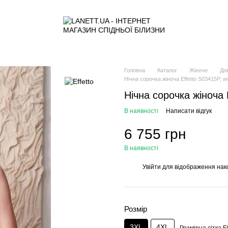
Головна
Каталог
Жіноче
До
Нічна сорочка жіноча Effetto S03415P, w
Нічна сорочка жіноча 
В наявності
Написати відгук
6 755 грн
В наявності
Увійти
для відображення нак
%
Розмір
3XL
4XL