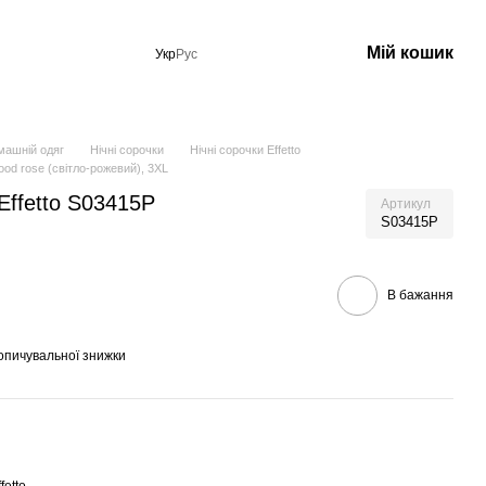
Мій кошик
Укр
Рус
машній одяг
Нічні сорочки
Нічні сорочки Effetto
ood rose (світло-рожевий), 3XL
Effetto S03415P
Артикул
S03415P
В бажання
опичувальної знижки