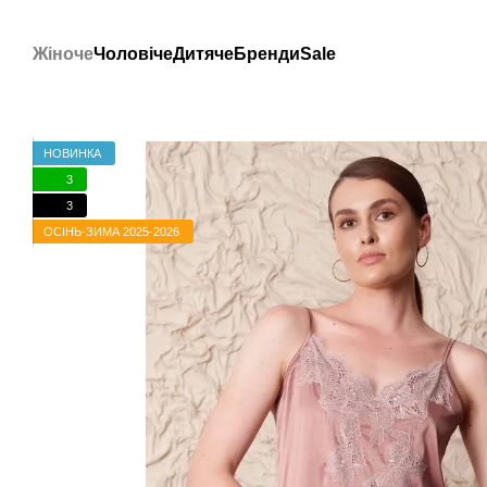
Перейти до основного контенту
Жіноче
Чоловіче
Дитяче
Бренди
Sale
НОВИНКА
3
3
ОСІНЬ-ЗИМА 2025-2026