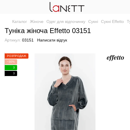
Каталог
Жіноче
Одяг для відпочинку
Сукні
Сукні Effetto
Т
Туніка жіноча Effetto 03151
Артикул:
03151
Написати відгук
РОЗПРОДАЖ
−30%
3
3