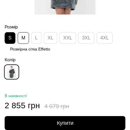
Розмір
S
M
L
XL
XXL
3XL
4XL
Розмірна сітка Effetto
Колір
В наявності
2 855 грн
4 079 грн
Купити