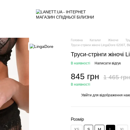
Головна
Каталог
Жіноче
Тр
Труси-стрінги жіночі LingaDore 6206T, Bl
Труси-стрінги жіночі 
В наявності
Написати відгук
845 грн
1 465 грн
В наявності
Увійти
для відображення нак
%
Розмір
XS
S
M
L
XL