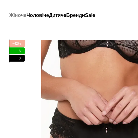
Перейти до основного контенту
Жіноче
Чоловіче
Дитяче
Бренди
Sale
−42%
3
3