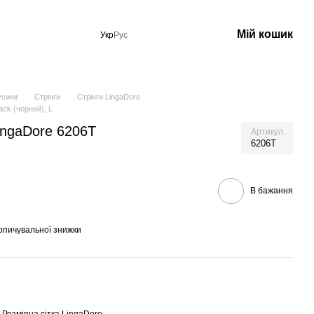
Мій кошик
Укр
Рус
усики
Стрінги
Стрінги LingaDore
ack (чорний), L
LingaDore 6206T
Артикул
6206T
В бажання
опичувальної знижки