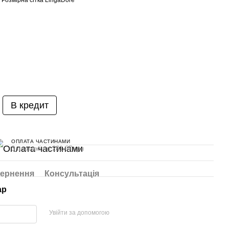
Розмірна сітка LingaDore
В кредит
ОПЛАТА ЧАСТИНАМИ
3 платежі по 281.67 грн
ернення
Консультація
ар
Увійти за допомогою