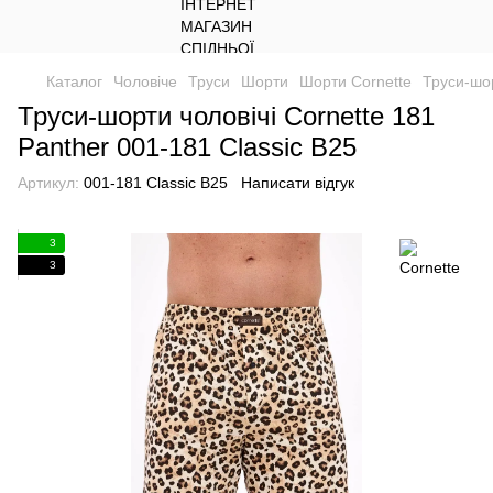
Каталог
Чоловіче
Труси
Шорти
Шорти Cornette
Труси-шор
Труси-шорти чоловічі Cornette 181
Panther 001-181 Classic B25
Артикул:
001-181 Classic B25
Написати відгук
3
3