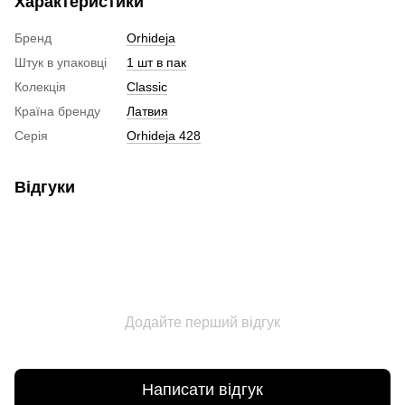
Характеристики
Бренд
Orhideja
Штук в упаковці
1 шт в пак
Колекція
Classic
Країна бренду
Латвия
Серія
Orhideja 428
Відгуки
Додайте перший відгук
Написати відгук