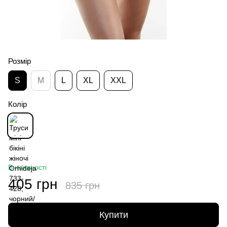
Розмір
S
M
L
XL
XXL
Колір
В наявності
405 грн
835 грн
Купити