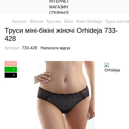
Каталог
Жіноче
Трусики
Бікіні
Бікіні Orhideja
Труси міні-бі
Труси міні-бікіні жіночі Orhideja 733-
428
Артикул:
733-428
Написати відгук
−51%
3
3