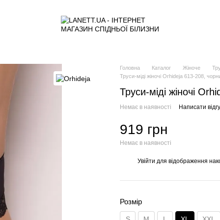
Головна
Каталог
Жіноче
Тр
Труси-міді жіночі Orhideja 613-208, чорн
Труси-міді жіночі Orhi
Немає в наявності
Написати відгу
919 грн
Немає в наявності
Увійти
для відображення нак
%
Розмір
S
M
L
XL
XXL