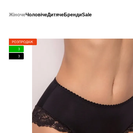
Перейти до основного контенту
Жіноче
Чоловіче
Дитяче
Бренди
Sale
РОЗПРОДАЖ
3
3