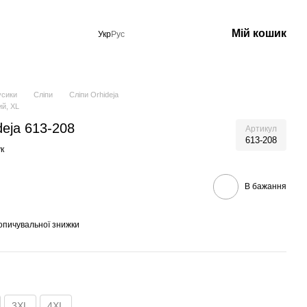
Мій кошик
Укр
Рус
усики
Сліпи
Сліпи Orhideja
ий, XL
deja 613-208
Артикул
613-208
к
В бажання
опичувальної знижки
3XL
4XL