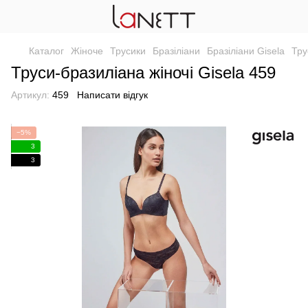
Каталог
Жіноче
Трусики
Бразіліани
Бразіліани Gisela
Тру
Труси-бразиліана жіночі Gisela 459
Артикул:
459
Написати відгук
−5%
3
3