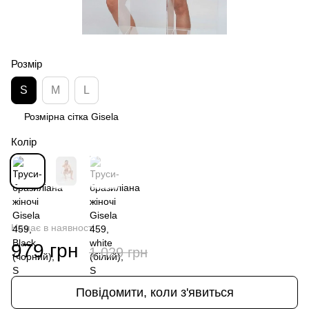
Розмір
S
M
L
Розмірна сітка Gisela
Колір
Немає в наявності
979 грн
1 029 грн
Повідомити, коли з'явиться