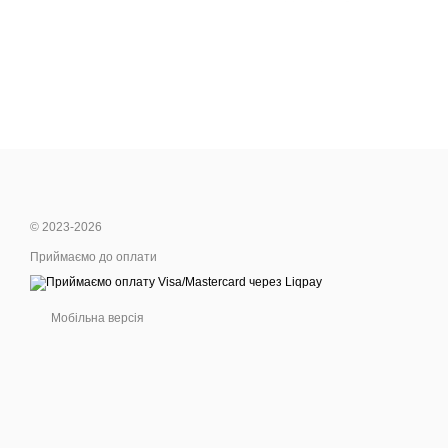
фільмів або просто для 
Як вибрати ідеальне
Коли вирішите купить понч
забезпечать максимальн
Де купить пончо?
Пончо купить сьогодні мож
рекомендуємо звернути у
Пончо як частина д
© 2023-2026
Що може бути краще, ніж 
Приймаємо до оплати
та затишку.
Мобільна версія