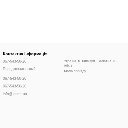
змір. Бавовна, кашемір та вовна – відмінні матеріали, які
лені різноманітні моделі. Якщо ви хочете купить пончо жіноче,
Контактна інформація
067-543-50-20
Україна, м. Київ вул. Салютна 1Б,
оф. 2
 жіноче – це додати в ваш домашній гардероб елемент розкіші
Передзвонити вам?
Мапа проїзду
067-543-50-20
067-543-50-20
info@lanett.ua