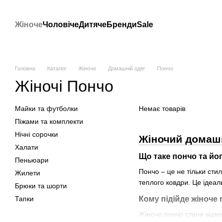
Перейти до основного контенту
Жіноче
Чоловіче
Дитяче
Бренди
Sale
Головна
Каталог
Жіноче
Домашній одяг
Пончо
Жіночі Пончо
Майки та футболки
Немає товарів
Піжами та комплекти
Нічні сорочки
Жіночий домашн
Халати
Що таке пончо та йог
Пеньюари
Пончо – це не тільки сти
Жилети
теплого ковдри. Це ідеал
Брюки та шорти
Тапки
Кому підійде жіноче
Жіноче пончо стане відмі