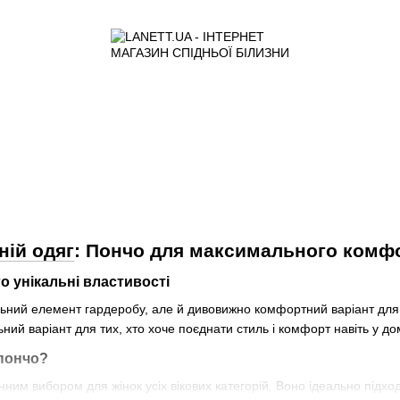
ій одяг
: Пончо для максимального комф
о унікальні властивості
льний елемент гардеробу, але й дивовижно комфортний варіант для 
ьний варіант для тих, хто хоче поєднати стиль і комфорт навіть у д
 пончо?
нним вибором для жінок усіх вікових категорій. Воно ідеально підх