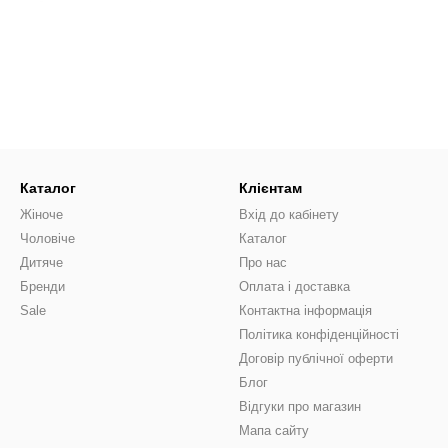
розслаблюючих моментів протягом дня.
 пончо?
о, не забудьте враховувати декілька факторів: матеріал, дизайн і ро
ий комфорт.
на без проблем – від бутіків до інтернет-магазинів, скрізь представ
вагу на наш асортимент, де кожна дама знайде щось для себе.
Каталог
Клієнтам
омашнього гардеробу
Жіноче
Вхід до кабінету
Чоловіче
Каталог
після важкого дня поринути в м'якість і тепло пончо? Купить пончо
Дитяче
Про нас
Бренди
Оплата і доставка
Sale
Контактна інформація
Політика конфіденційності
Договір публічної оферти
Блог
Відгуки про магазин
Мапа сайту