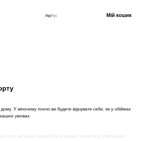
Мій кошик
Укр
Рус
орту
дому. У жіночому пончо ви будете відчувати себе, як у обіймах
омашніх умовах.
одить для затишних вечорів біля каміну, перегляду улюблених