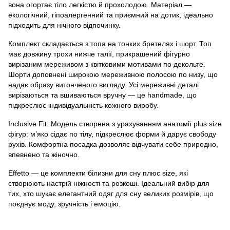
вона огортає тіло легкістю й прохолодою. Матеріал — 
екологічний, гіпоалергенний та приємний на дотик
, ідеально 
підходить для нічного відпочинку.
Комплект складається з топа на тонких бретелях і шорт. Топ 
має довжину трохи нижче талії, прикрашений 
фігурно 
вирізаним мереживом з квітковими мотивами
 по декольте. 
Шорти доповнені широкою мереживною полосою по низу, що 
надає образу витонченого вигляду. Усі мереживні деталі 
вирізаються та вшиваються вручну — це 
handmade
, що 
підкреслює індивідуальність кожного виробу.
Inclusive Fit: 
Модель створена з урахуванням анатомії 
plus size
фігур: 
м’яко сідає по тілу, підкреслює форми й дарує свободу 
рухів
. Комфортна посадка дозволяє відчувати себе природно, 
впевнено та жіночно.
Effetto — це 
комплекти білизни для сну плюс size
, які 
створюють настрій ніжності та розкоші. Ідеальний вибір для 
тих, хто шукає 
елегантний одяг для сну великих розмірів
, що 
поєднує моду, зручність і емоцію.