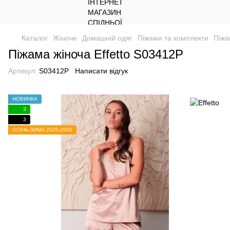
Каталог
Жіноче
Домашній одяг
Піжами та комплекти
Піжа
Піжама жіноча Effetto S03412Р
Артикул:
S03412Р
Написати відгук
НОВИНКА
3
3
ОСІНЬ-ЗИМА 2025-2026