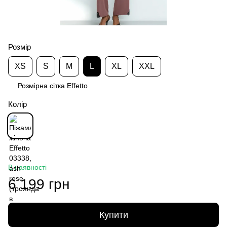
Розмір
XS
S
M
L
XL
XXL
Розмірна сітка Effetto
Колір
В наявності
6 199 грн
Купити