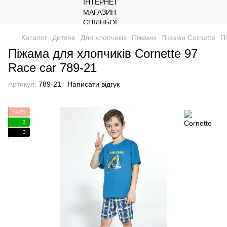
Каталог
Дитяче
Для хлопчиків
Піжами
Піжами Cornette
П
Піжама для хлопчиків Cornette 97
Race car 789-21
Артикул:
789-21
Написати відгук
−47%
3
3