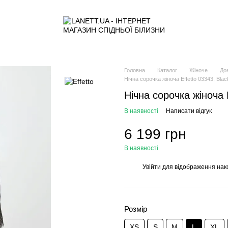
Головна
Каталог
Жіноче
До
Нічна сорочка жіноча Effetto 03343, Blac
Нічна сорочка жіноча 
В наявності
Написати відгук
6 199 грн
В наявності
Увійти
для відображення нак
%
Розмір
XS
S
M
L
XL