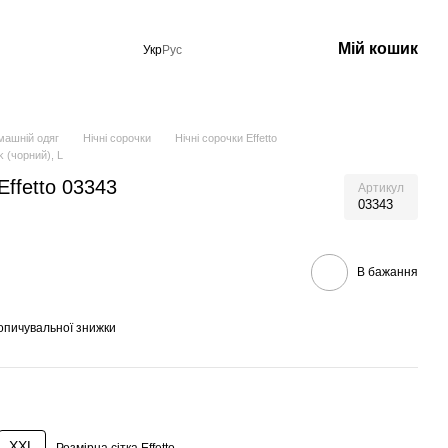
Мій кошик
Укр
Рус
машній одяг
Нічні сорочки
Нічні сорочки Effetto
k (чорний), L
Effetto 03343
Артикул
03343
В бажання
опичувальної знижки
XXL