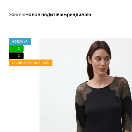
Перейти до основного контенту
Жіноче
Чоловіче
Дитяче
Бренди
Sale
НОВИНКА
3
3
ОСІНЬ-ЗИМА 2025-2026