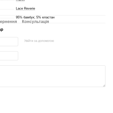
Lace Reverie
95% бамбук; 5% еластан
ернення
Консультація
ар
Увійти за допомогою