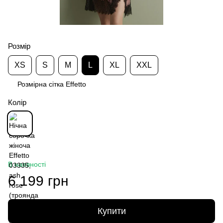
Розмір
XS
S
M
L
XL
XXL
Розмірна сітка Effetto
Колір
В наявності
6 199 грн
Купити