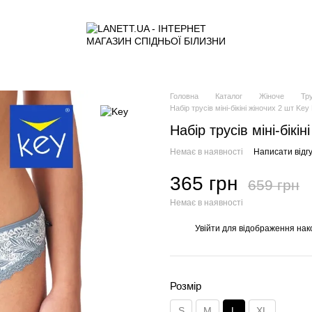
Головна
Каталог
Жіноче
Тр
Набір трусів міні-бікіні жіночих 2 шт Key
Набір трусів міні-бікі
Немає в наявності
Написати відгу
365 грн
659 грн
Немає в наявності
Увійти
для відображення нак
%
Розмір
S
M
L
XL