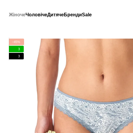
Перейти до основного контенту
Жіноче
Чоловіче
Дитяче
Бренди
Sale
−45%
3
3