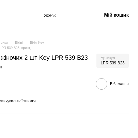
Мій кошик
Укр
Рус
усики
Бікіні
Бікіні Key
 LPR 539 B23, принт, L
ні жіночих 2 шт Key LPR 539 B23
Артикул
LPR 539 B23
к
В бажання
опичувальної знижки