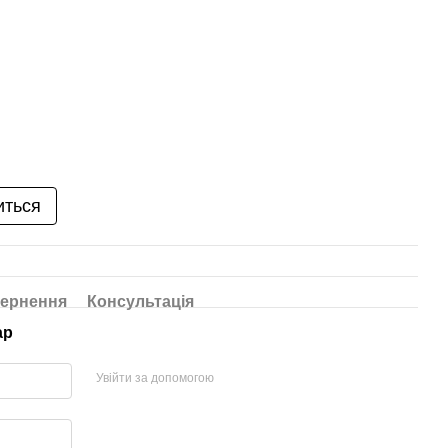
иться
ернення
Консультація
ар
Увійти за допомогою