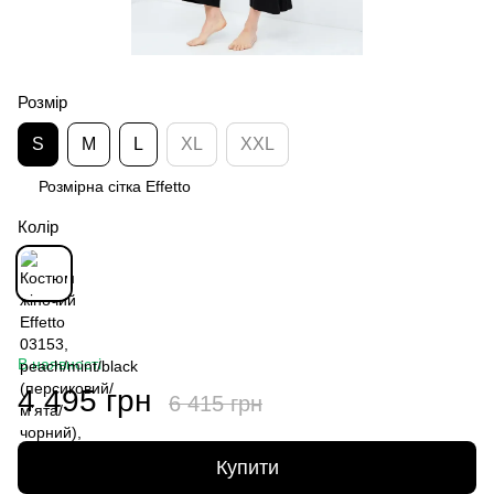
Розмір
S
M
L
XL
XXL
Розмірна сітка Effetto
Колір
В наявності
4 495 грн
6 415 грн
Купити