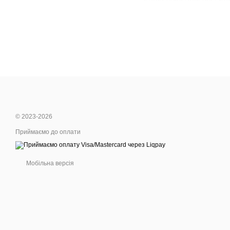
Вибираючи корегуючу біли
протягом усього дня. Так
Як обрати ідеальне бод
Важливо зосередитись на 
довжиною рукавів та ступ
© 2023-2026
Приймаємо до оплати
Мобільна версія