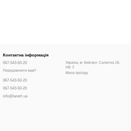
існе боді не тільки корегує фігуру, але й забезпечує комфорт
ом, щоб не створювати дискомфорту та не обмежувати рухи.
ітних моделях: з відкритими та закритими спинами, різною
ого та бежевого до більш сміливих варіантів.
Контактна інформація
067-543-50-20
Україна, м. Київ вул. Салютна 1Б,
оф. 2
Передзвонити вам?
Мапа проїзду
067-543-50-20
067-543-50-20
info@lanett.ua