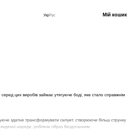
Мій кошик
Укр
Рус
 серед цих виробів займає утягуюче боді, яке стало справжнім
ягуюче здатне трансформувати силует, створюючи більш струнку
повсякденні наряди, роблячи образ бездоганним.