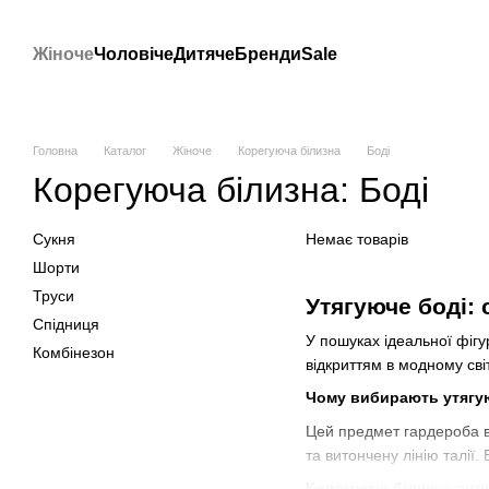
Перейти до основного контенту
Жіноче
Чоловіче
Дитяче
Бренди
Sale
Головна
Каталог
Жіноче
Корегуюча білизна
Боді
Корегуюча білизна: Боді
Сукня
Немає товарів
Шорти
Труси
Утягуюче боді: 
Спідниця
У пошуках ідеальної фігу
Комбінезон
відкриттям в модному світ
Чому вибирають утягу
Цей предмет гардероба в
та витончену лінію талії.
Корегуюча білизна силь