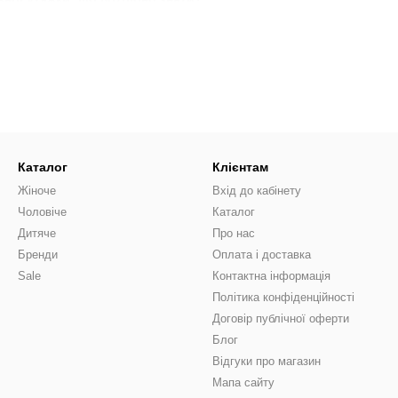
зну сильної утяжки, важливо звернути увагу на якість матеріалів. Як
ож слід пам’ятати, що утягуюче боді має бути підібране за розмір
і утягуюче?
своїх потребах та типі фігури. Боді утягуюче приходить у різноман
енем утяжки. Не забувайте про кольорову гаму – від класичних чорн
Каталог
Клієнтам
Жіноче
Вхід до кабінету
Чоловіче
Каталог
Дитяче
Про нас
Бренди
Оплата і доставка
Sale
Контактна інформація
Політика конфіденційності
Договір публічної оферти
Блог
Відгуки про магазин
Мапа сайту