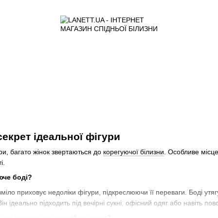
секрет ідеальної фігури
ри, багато жінок звертаються до
корегуючої білизни
. Особливе місце
і.
юче боді?
міло приховує недоліки фігури, підкреслюючи її переваги. Боді ут
 Він ідеально підходить під вечірні сукні, офісний одяг або навіть 
ної утяжки: що потрібно знати?