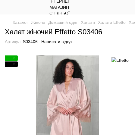
Каталог
Жіноче
Домашній одяг
Халати
Халати Effetto
Хал
Халат жіночий Effetto S03406
Артикул:
S03406
Написати відгук
3
3