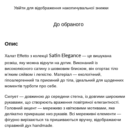
Увійти
для відображення накопичувальної знижки
%
До обраного
Опис
Satin Elegance
Халат Effetto з колекції
 — це вишукана 
розкіш, яку можна відчути на дотик. Виконаний із 
високоякісного сатину з шовковим блиском
, він огортає тіло 
м’яким сяйвом і легкістю. Матеріал — 
екологічний, 
гіпоалергенний та приємний до тіла
, ідеальний для щоденних 
моментів турботи про себе.
Силует — 
довжиною до середини стегна
, із 
довгими широкими 
рукавами
, що створюють враження повітряної елегантності. 
Головний акцент — 
мереживо з квітковими мотивами
, яке 
делікатно прикрашає низ рукавів. Всі мереживні елементи — 
фігурно вирізаються та пришиваються вручну
, відображаючи 
справжній дух 
handmade
.