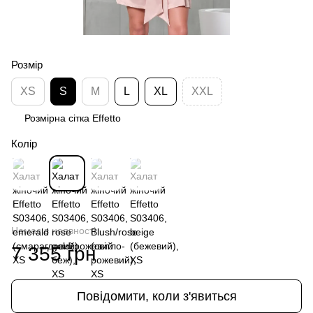
Розмір
XS
S
M
L
XL
XXL
Розмірна сітка Effetto
Колір
Немає в наявності
7 355 грн
Повідомити, коли з'явиться