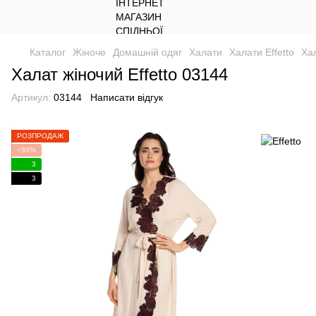
Каталог
Жіноче
Домашній одяг
Халати
Халати Effetto
Хал
Халат жіночий Effetto 03144
Артикул:
03144
Написати відгук
РОЗПРОДАЖ
−30%
3
3