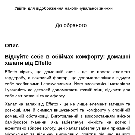
Увійти
для відображення накопичувальної знижки
%
До обраного
Опис
Відчуйте себе в обіймах комфорту: домашні
халати від Effetto
Effetto вірить, що домашній одяг - це не просто елемент
гардеробу, а важливий фактор, що допомагає жінкам відчути
себе особливими і спокусливими. Його високоякісні матеріали
і уважність до деталей допомагають кожній жінці відкрити для
себе світ розкоші та комфорту.
Халат на запах від Effetto - це не лише елемент затишку та
розкоші, але й символ вишуканості та комфорту у спокійній
домашній обстановці. Виготовлений з використанням якісної
бамбукової тканини, яка забезпечує ніжність на дотик і
ефективно вбирає вологу, цей халат забезпечує вам приємний
мікроклімат та відмінну циркуляцію повітря під час вашого