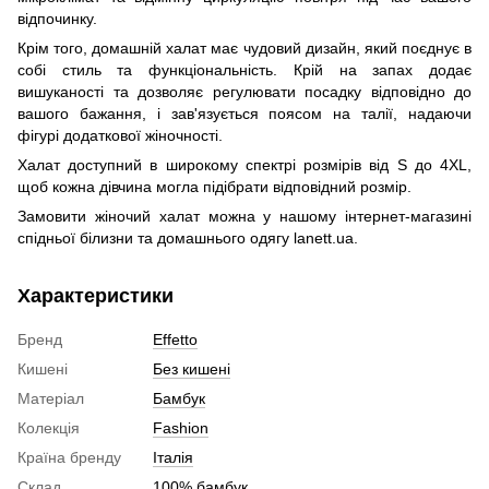
відпочинку.
Крім того, домашній халат має чудовий дизайн, який поєднує в
собі стиль та функціональність. Крій на запах додає
вишуканості та дозволяє регулювати посадку відповідно до
вашого бажання, і зав'язується поясом на талії, надаючи
фігурі додаткової жіночності.
Халат доступний в широкому спектрі розмірів від S до 4XL,
щоб кожна дівчина могла підібрати відповідний розмір.
Замовити жіночий халат можна у нашому інтернет-магазині
спідньої білизни та домашнього одягу lanett.ua.
Характеристики
Бренд
Effetto
Кишені
Без кишені
Матеріал
Бамбук
Колекція
Fashion
Країна бренду
Італія
Склад
100% бамбук