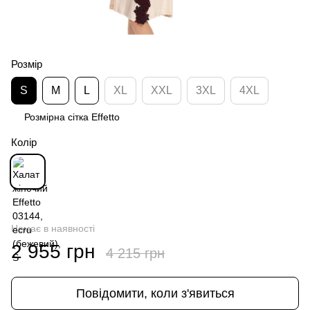
Розмір
S
M
L
XL
XXL
3XL
4XL
Розмірна сітка Effetto
Колір
Немає в наявності
2 955 грн
4 215 грн
Повідомити, коли з'явиться