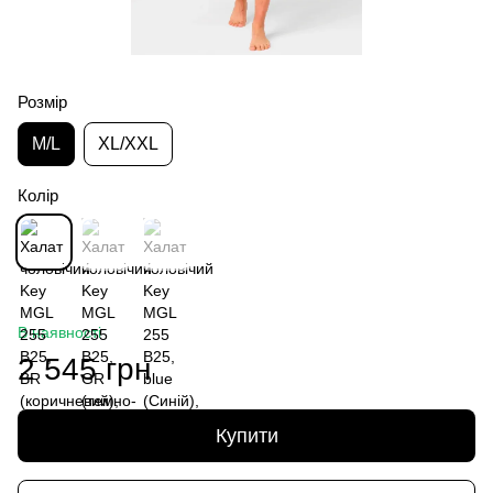
Розмір
M/L
XL/XXL
Колір
В наявності
2 545 грн
Купити