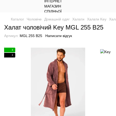
Каталог
Чоловіче
Домашній одяг
Халати
Халати Key
Хал
Халат чоловічий Key MGL 255 B25
Артикул:
MGL 255 B25
Написати відгук
3
3