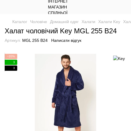
Каталог
Чоловіче
Домашній одяг
Халати
Халати Key
Хал
Халат чоловічий Key MGL 255 B24
Артикул:
MGL 255 B24
Написати відгук
−20%
3
3