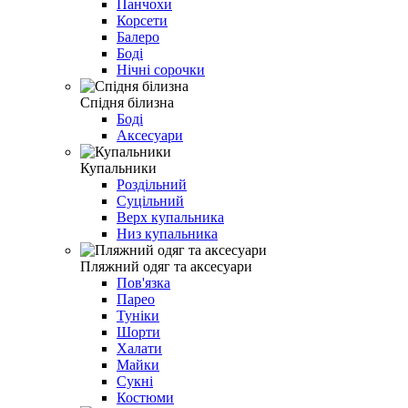
Панчохи
Корсети
Балеро
Боді
Нічні сорочки
Спідня білизна
Боді
Аксесуари
Купальники
Роздільний
Суцільний
Верх купальника
Низ купальника
Пляжний одяг та аксесуари
Пов'язка
Парео
Туніки
Шорти
Халати
Майки
Сукні
Костюми