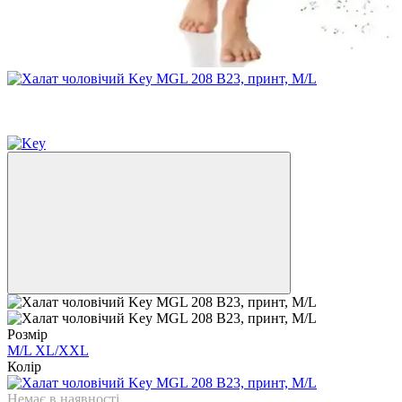
−34%
3
3
Розмір
M/L
XL/XXL
Колір
Немає в наявності