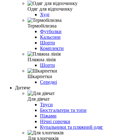
Одяг для відпочинку
Худі
Термобілизна
Футболки
Кальсони
Шорти
Комплекти
Пляжна лінія
Шорти
Шкарпетки
Середні
Дитяче
Для дівчат
Труси
Бюстгальтери та топи
Піжами
Нічні сорочки
Купальники та пляжний одяг
Для хлопчиків