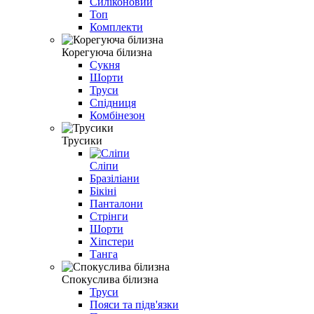
Силіконовий
Топ
Комплекти
Корегуюча білизна
Сукня
Шорти
Труси
Спідниця
Комбінезон
Трусики
Сліпи
Бразіліани
Бікіні
Панталони
Стрінги
Шорти
Хіпстери
Танга
Спокуслива білизна
Труси
Пояси та підв'язки