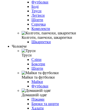
Футболки
Боді
Труси
Легінси
Шорти
Сорочка
Комплекти
Колготи, панчохи, шкарпетки
Шкарпетки
Чоловіче
Труси
Сліпи
Боксери
Шорти
Майки та футболки
Майки
Футболки
Домашній одяг
Піжами
Брюки та шорти
Халати