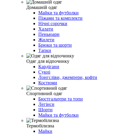
Домашній одяг
Майки та футболки
Піжами та комплекти
Нічні сорочки
Халати
Пеньюари
Жилети
Брюки та шорти
Тапки
Одяг для відпочинку
Кардігани
Сукні
Лонгсліви, джемпери, кофти
Костюми
Спортивний одяг
Бюстгальтери та топи
Легінси
Шорти
Майки та футболки
Термобілизна
Майки