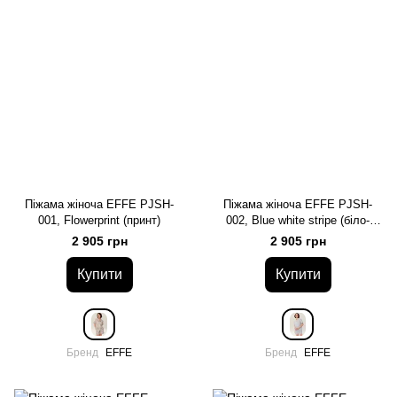
Піжама жіноча EFFE PJSH-
Піжама жіноча EFFE PJSH-
001, Flowerprint (принт)
002, Blue white stripe (біло-
блакитний)
2 905 грн
2 905 грн
Купити
Купити
Бренд
EFFE
Бренд
EFFE