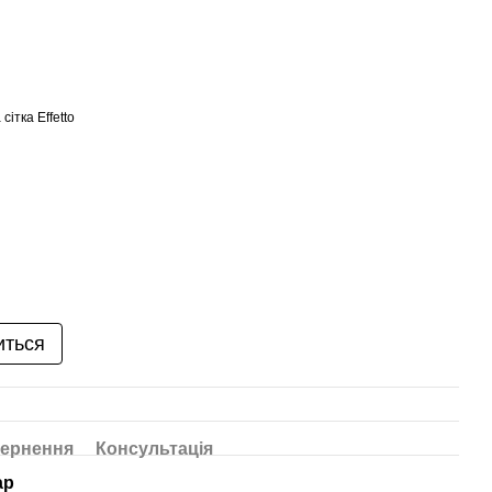
сітка Effetto
иться
ернення
Консультація
ар