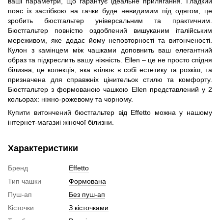
ваші параметри, що гарантує ідеальне прилягання. Гладкий
пояс із застібкою на гачки буде невидимим під одягом, це
зробить бюстгальтер універсальним та практичним.
Бюстгальтер повністю оздоблений вишуканим італійським
мереживом, яке додає йому неповторності та витонченості.
Кулон з камінцем між чашками доповнить ваш елегантний
образ та підкреслить вашу ніжність. Ellen – це не просто спідня
білизна, це колекція, яка втілює в собі естетику та розкіш, та
призначена для справжніх цінительок стилю та комфорту.
Бюстгальтер з формованою чашкою Ellen представлений у 2
кольорах: ніжно-рожевому та чорному.
Купити витончений бюстгальтер від Effetto можна у нашому
інтернет-магазиі жіночої білизни.
Характеристики
Бренд
Effetto
Тип чашки
Формована
Пуш-ап
Без пуш-ап
Кісточки
З кісточками