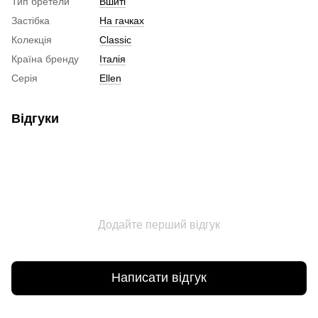
Тип бретели
Вшиті
Застібка
На гачках
Колекція
Classic
Країна бренду
Італія
Серія
Ellen
Відгуки
Додайте перший відгук
Написати відгук