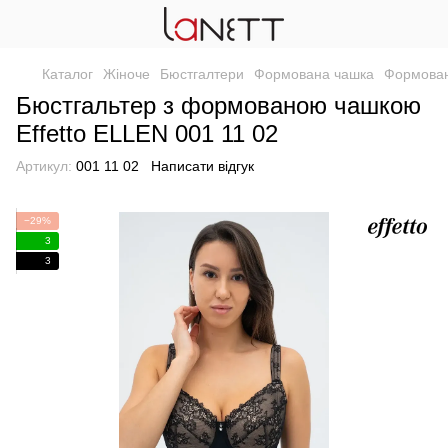
Каталог
Жіноче
Бюстгалтери
Формована чашка
Формован
Бюстгальтер з формованою чашкою
Effetto ELLEN 001 11 02
Артикул:
001 11 02
Написати відгук
−29%
3
3