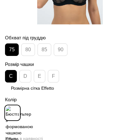
Обхват під груддю
75
80
85
90
Розмір чашки
C
D
E
F
Розмірна сітка Effetto
Колір
Немає в наявності