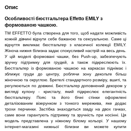
Опис
Особливості бюстгальтера Effetto EMILY з
формованою чашкою.
TM EFFETTO була створена для того, щоб надати можливість
кожній дівчині відчути себе бажаною та сексуальною. Саме ці
відчуття викликає бюстгальтер з класичної колекції EMILY.
Жіноча нижня білизна задає спокусливий настрій на весь день.
У цій моделі формовані чашки, без Push-up, забезпечують
зручну підтримку для грудей, а також підкреслюють їх.
Бюстгальтер із формованою чашкою на каркасах піднімає і
зближує груди до центру, роблячи зону декольте більш
жіночною та округлою. Бретелі стандартного розміру, вшиті, та
регулюються по довжині. Бюстгальтер доповнений декором у
вигляді кулону - кристалу, який підкреслює елегантність
бюстгальтеру. Пояс та його бічні стінки оформлені
деталізованим візерунком з тонкого мережива, яке додає
трохи перчинки. Застібка знаходиться ззаду на двох гачках,
саме вони гарантують підтримку та зручність при носінні. Ця
модель представлена у ніжному білому кольорі. У нашому
інтернет-магазині нижньої білизни ви можете купити