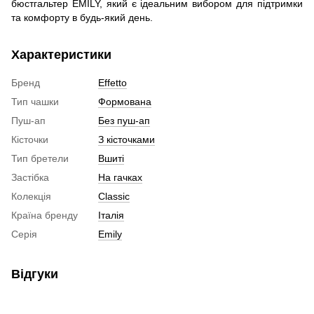
бюстгальтер EMILY, який є ідеальним вибором для підтримки
та комфорту в будь-який день.
Характеристики
Бренд
Effetto
Тип чашки
Формована
Пуш-ап
Без пуш-ап
Кісточки
З кісточками
Тип бретели
Вшиті
Застібка
На гачках
Колекція
Classic
Країна бренду
Італія
Серія
Emily
Відгуки