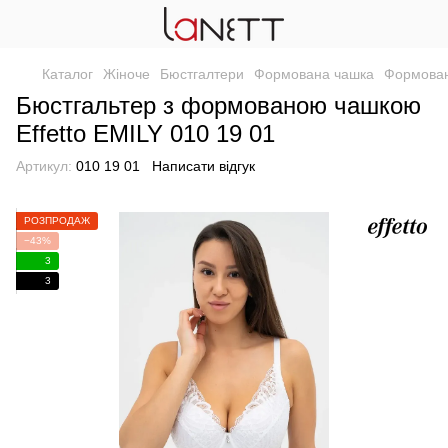
Каталог
Жіноче
Бюстгалтери
Формована чашка
Формован
Бюстгальтер з формованою чашкою
Effetto EMILY 010 19 01
Артикул:
010 19 01
Написати відгук
РОЗПРОДАЖ
−43%
3
3