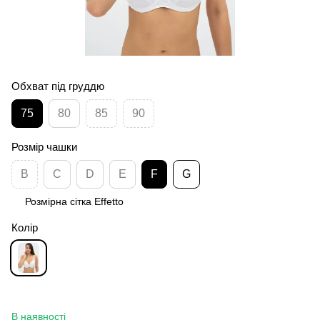
Обхват під груддю
75
80
85
90
Розмір чашки
B
C
D
E
F
G
Розмірна сітка Effetto
Колір
В наявності