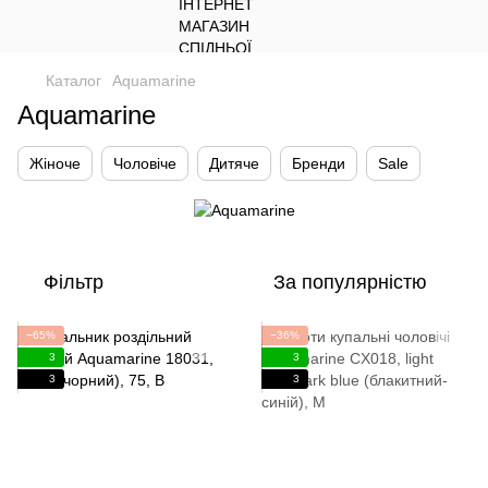
Каталог
Aquamarine
Aquamarine
Жіноче
Чоловіче
Дитяче
Бренди
Sale
Фільтр
За популярністю
−65%
−36%
3
3
3
3