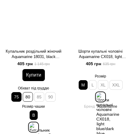
Купальник роздільний жіночий
Шорти купальні чоловічі
Aquamarine 18031, black
Aquamarine CX018, light
(чорний), 75, B
blue/dark blue (блакитний-
405 грн
405 грн
1 145 грн
635 грн
синій), M
Купити
Розмір
M
L
XL
XXL
Обхват під груддю
75
80
85
90
Розмір чашки
Бренд
Aquamarine
B