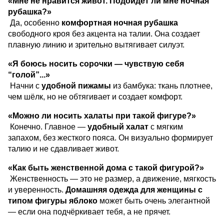
«Мне не нравится живот. Подойдет ли мне ночная
рубашка?»
Да, особенно
комфортная ночная рубашка
свободного кроя без акцента на талии. Она создает
плавную линию и зрительно вытягивает силуэт.
«Я боюсь носить сорочки — чувствую себя
“голой”...»
Начни с
удобной пижамы
из бамбука: ткань плотнее,
чем шёлк, но не обтягивает и создает комфорт.
«Можно ли носить халаты при такой фигуре?»
Конечно. Главное —
удобный халат
с мягким
запахом, без жесткого пояса. Он визуально формирует
талию и не сдавливает живот.
«Как быть женственной дома с такой фигурой?»
Женственность — это не размер, а движение, мягкость
и уверенность.
Домашняя одежда для женщины с
типом фигуры яблоко
может быть очень элегантной
— если она подчёркивает тебя, а не прячет.