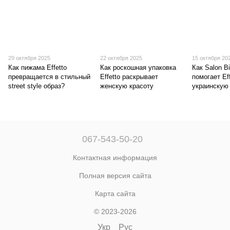
29 октября 2025
22 октября 2025
15 октября 20
Как пижама Effetto
Как роскошная упаковка
Как Salon Bi
превращается в стильный
Effetto раскрывает
помогает Ef
street style образ?
женскую красоту
украинскую
067-543-50-20
Контактная информация
Полная версия сайта
Карта сайта
© 2023-2026
Укр
Рус