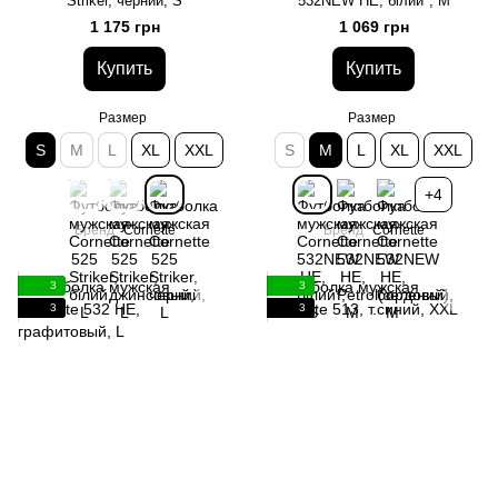
Striker, черний, S
532NEW HE, білий*, M
1 175 грн
1 069 грн
Купить
Купить
Размер
Размер
S
M
L
XL
XXL
S
M
L
XL
XXL
+4
Бренд
Cornette
Бренд
Cornette
3
3
3
3