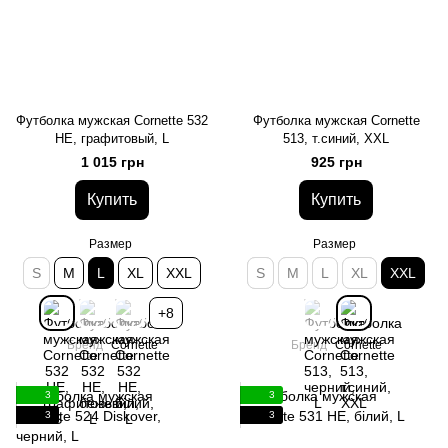
Футболка мужская Cornette 532
Футболка мужская Cornette
HE, графитовый, L
513, т.синий, XXL
1 015 грн
925 грн
Купить
Купить
Размер
Размер
S
M
L
XL
XXL
S
M
L
XL
XXL
+8
Бренд
Cornette
Бренд
Cornette
3
3
3
3