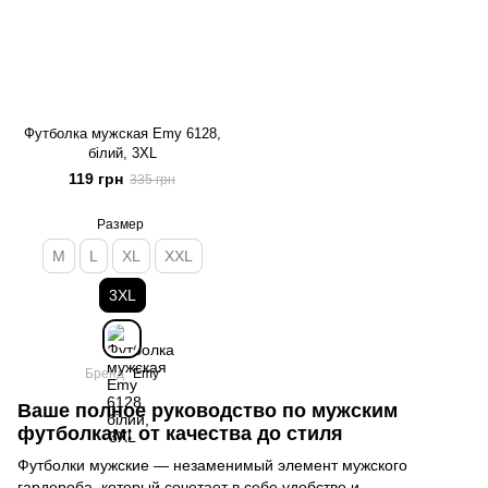
Футболка мужская Emy 6128,
білий, 3XL
119 грн
335 грн
Размер
M
L
XL
XXL
3XL
Бренд
Emy
Ваше полное руководство по мужским
футболкам: от качества до стиля
Футболки мужские — незаменимый элемент мужского
гардероба, который сочетает в себе удобство и