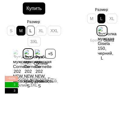
Купить
Размер
M
L
XL
Размер
S
M
L
XL
XXL
Бренд
Gisela
3XL
+5
Бренд
Cornette
−64%
3
3