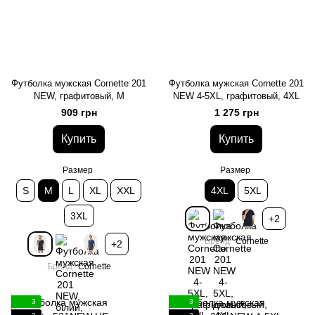
Футболка мужская Cornette 201
Футболка мужская Cornette 201
NEW, графитовый, M
NEW 4-5XL, графитовый, 4XL
909 грн
1 275 грн
Купить
Купить
Размер
Размер
S
M
L
XL
XXL
4XL
5XL
3XL
+2
Бренд
Cornette
+2
Бренд
Cornette
3
3