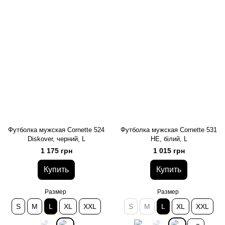
Футболка мужская Cornette 524
Футболка мужская Cornette 531
Diskover, черний, L
HE, білий, L
1 175 грн
1 015 грн
Купить
Купить
Размер
Размер
S
M
L
XL
XXL
S
M
L
XL
XXL