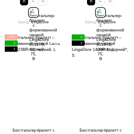
B
C
D
B
C
D
Бренд
LingaDore
Бренд
LingaDore
−15%
3
3
3
3
Бюстгальтер-бралетт с
Бюстгальтер-бралетт с