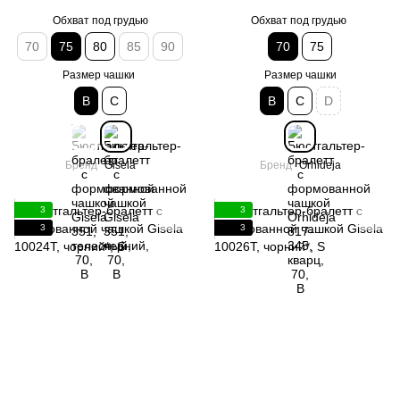
Обхват под грудью
Обхват под грудью
70
75
80
85
90
70
75
Размер чашки
Размер чашки
B
C
B
C
D
Бренд
Gisela
Бренд
Orhideja
3
3
3
3