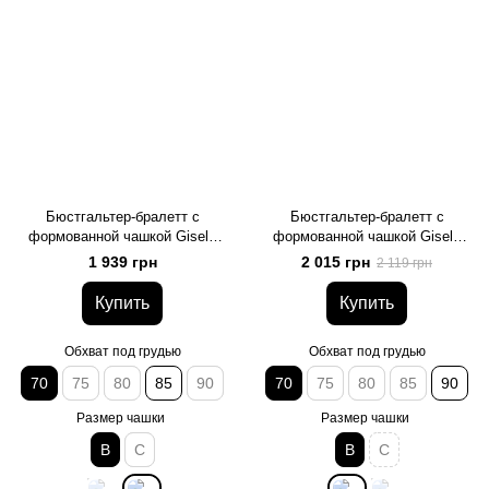
Бюстгальтер-бралетт с
Бюстгальтер-бралетт с
формованной чашкой Gisela
формованной чашкой Gisela
359, карамельный, 70, B
371, чорний, 70, B
1 939 грн
2 015 грн
2 119 грн
Купить
Купить
Обхват под грудью
Обхват под грудью
70
75
80
85
90
70
75
80
85
90
Размер чашки
Размер чашки
B
C
B
C