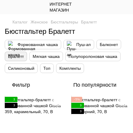
Каталог
Женское
Бюстгальтеры
Бралетт
Бюстгальтер Бралетт
Формованная чашка
Пуш-ап
Балконет
Бралетт
Мягкая чашка
Полупоролоновая чашка
Силиконовый
Топ
Комплекты
Фильтр
По популярности
3
−5%
3
3
3