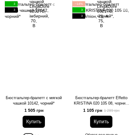
3
−14%
3
3
3
Бюстгальтер-бралетт с мягкой
Бюстгальтер-бралетт Effetto
чашкой 10142, чорний*
KRISTINA 020 105 08, чорний/
піон, 75, A
1 505 грн
1 105 грн
1 289 грн
Купить
Купить