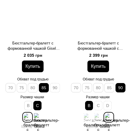
Бюстгальтер-бралетт с
Бюстгальтер-бралетт с
формованной чашкой Gisela
формованной чашкой с
365, бежевый, 85, C
силиконовыми косточками
2 035 грн
2 399 грн
Gisela 378, чорний, 90, B
Купить
Купить
Обхват под грудью
Обхват под грудью
70
75
80
85
90
70
75
80
85
90
Размер чашки
Размер чашки
B
C
B
C
D
Бренд
Gisela
Бренд
Gisela