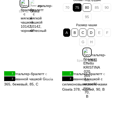
Обхват под грудью
70
75
80
85
90
Бренд
Gisela
95
Размер чашки
A
B
C
D
E
F
G
H
Бренд
Effetto
3
3
3
3