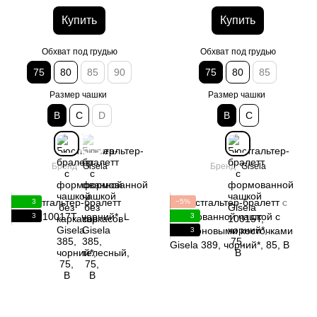
75, B
Купить
Купить
Обхват под грудью
Обхват под грудью
75
80
85
90
75
80
85
Размер чашки
Размер чашки
B
C
D
B
C
Бренд
Gisela
Бренд
Gisela
3
−5%
3
3
3