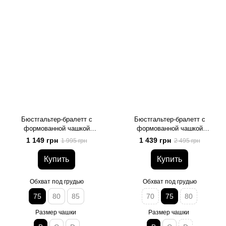
Бюстгальтер-бралетт с
Бюстгальтер-бралетт с
формованной чашкой
формованной чашкой
LingaDore 6611TB, черный, 75,
LingaDore 6613TB, шоколад,
1 149 грн
1 439 грн
1 995 грн
2 495 грн
B
75, B
Купить
Купить
Обхват под грудью
Обхват под грудью
75
80
85
70
75
80
Размер чашки
Размер чашки