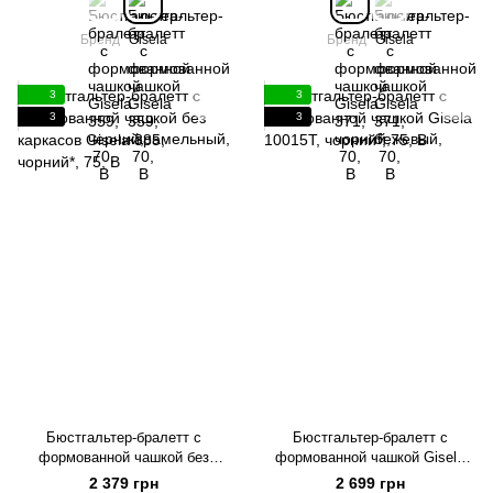
Бренд
Gisela
Бренд
Gisela
3
3
3
3
Бюстгальтер-бралетт с
Бюстгальтер-бралетт с
формованной чашкой без
формованной чашкой Gisela
каркасов Gisela 385, чорний*,
10015T, чорний*, 75, B
2 379 грн
2 699 грн