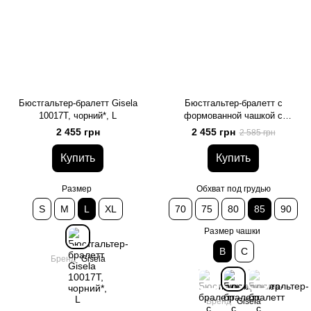
Бюстгальтер-бралетт Gisela
Бюстгальтер-бралетт с
10017T, чорний*, L
формованной чашкой с
силиконовыми косточками
2 455 грн
2 455 грн
2 585 грн
Gisela 389, чорний*, 85, B
Купить
Купить
Размер
Обхват под грудью
S
M
L
XL
70
75
80
85
90
Размер чашки
B
C
Бренд
Gisela
Бренд
Gisela