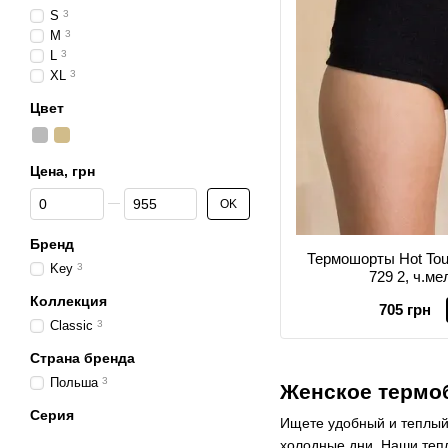
S
3
M
3
L
3
XL
3
Цвет
Цена, грн
От Цена, грн
До Цена, грн
OK
Бренд
Термошорты Hot To
Key
3
729 2, ч.м
Коллекция
705 грн
Classic
3
Страна бренда
Польша
3
Женское термо
Серия
Ищете удобный и теплый
холодные дни. Наши теп