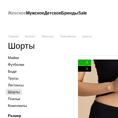
Перейти к основному контенту
Женское
Мужское
Детское
Бренды
Sale
Главная
Каталог
Женское
Термобелье
Шорты
Шорты
Майки
3
Футболки
3
Боди
Трусы
Леггинсы
Шорты
Платье
Комплекты
Размер