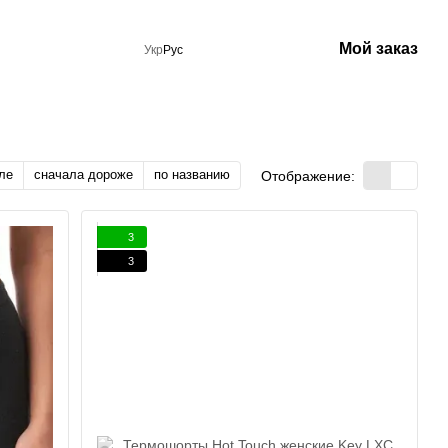
Мой заказ
Укр
Рус
ле
сначала дороже
по названию
Отображение:
3
3