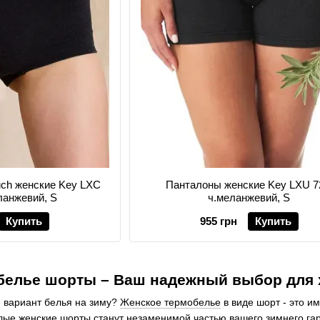
uch женские Key LXC
Панталоны женские Key LXU 7
еланжевий, S
ч.меланжевий, S
Купить
955 грн
Купить
белье шорты – Ваш надежный выбор для 
 вариант белья на зиму?
Женское термобелье
в виде шорт - это и
лые женские шорты станут незаменимой частью вашего зимнего га