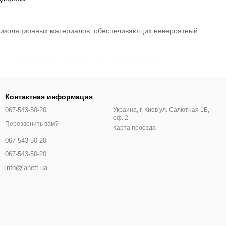
моизоляционных материалов, обеспечивающих невероятный
ных видов спорта или прогулок на свежем воздухе.
нах, которые легко сочетаются с другой одеждой.
Контактная информация
олговечность и устойчивость к износу.
067-543-50-20
Украина, г. Киев ул. Салютная 1Б,
оф. 2
азмеров, чтобы каждая женщина могла выбрать идеальный
Перезвонить вам?
Карта проезда
067-543-50-20
ологий, которые обеспечивают отведение влаги и сохранение
067-543-50-20
info@lanett.ua
ичность. Убедитесь, что шорты соответствуют вашему стилю