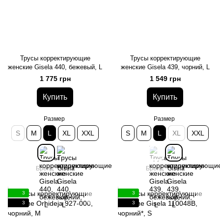
Трусы корректирующие
Трусы корректирующие
женские Gisela 440, бежевый, L
женские Gisela 439, чорний, L
1 775 грн
1 549 грн
Купить
Купить
Размер
Размер
S
M
L
XL
XXL
S
M
L
XL
XXL
Бренд
Gisela
Бренд
Gisela
3
3
3
3