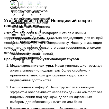
Бренд
LingaDore
Утягивающие трусы: Невидимый секрет
вашего обаяния
Откройте для себя мир комфорта и стиля с нашим
корректирующим бельем
, идеально подходящим для каждой
женщины, стремящейся к совершенству. Наши утягивающие
трусы - это не просто белье, это ваша уверенность в каждом
движении.
Преимущества наших утягивающих трусов
Моделирование фигуры
: Наши утягивающие трусы для
живота мгновенно подарят вам более стройную и
привлекательную фигуру, скрывая недостатки и
подчеркивая достоинства.
Бесшовный комфорт:
Наши трусы с утягивающим
эффектом обеспечивают непревзойденный комфорт без
видимых линий под одеждой, делая их идеальным
выбором для облегающих платьев или брюк.
Качество и долговечность
: Изготовленные из