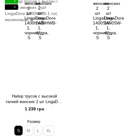
3
3
Набор трусов с высокой
талией женских 2 шт LingaDore
1400HWB-1 col, малиновый, S
1 239 грн
Размер
S
M
L
XL