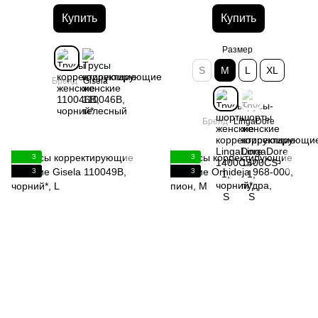
Купить
Купить
Размер
S
M
L
XL
Бренд
Gisela
Бренд
LingaDore
3
3
3
3