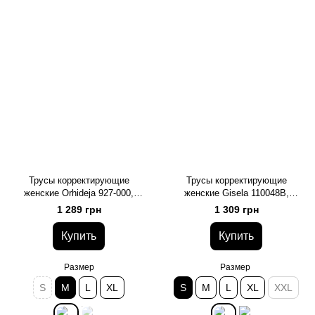
Трусы корректирующие
Трусы корректирующие
женские Orhideja 927-000,
женские Gisela 110048B,
чорний, M
чорний*, S
1 289 грн
1 309 грн
Купить
Купить
Размер
Размер
S
M
L
XL
S
M
L
XL
XXL