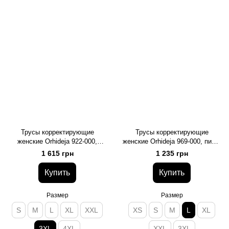
Трусы корректирующие
Трусы корректирующие
женские Orhideja 922-000,
женские Orhideja 969-000, пион,
чорний, 3XL
L
1 615 грн
1 235 грн
Купить
Купить
Размер
Размер
S
M
L
XL
XXL
XS
S
M
L
XL
3XL
4XL
XXL
3XL