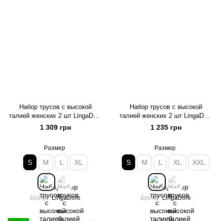
Набор трусов с высокой
Набор трусов с высокой
талией женских 2 шт LingaDore
талией женских 2 шт LingaDore
1400HWB-1, чорний*, S
1400SW-1, чорний*, S
1 309 грн
1 235 грн
Размер
Размер
S
M
L
XL
S
M
L
XL
XXL
Бренд
LingaDore
Бренд
LingaDore