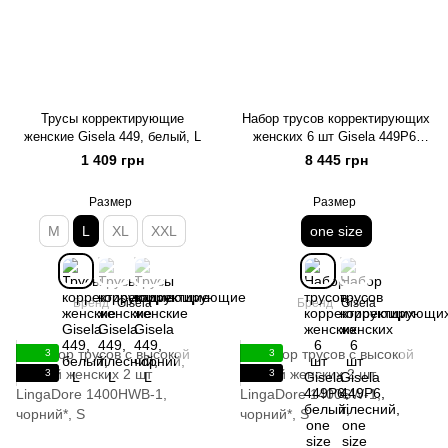
Трусы корректирующие
Набор трусов корректирующих
женские Gisela 449, белый, L
женских 6 шт Gisela 449P6,
белый, one size
1 409 грн
8 445 грн
Размер
Размер
M
L
XL
XXL
one size
Бренд
Gisela
Бренд
Gisela
3
3
3
3