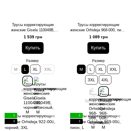
Трусы корректирующие
Трусы корректирующие
женские Gisela 110049B,
женские Orhideja 968-000, пион,
чорний*, L
M
1 539 грн
1 089 грн
Купить
Купить
Размер
Размер
M
L
XL
XXL
M
L
XL
XXL
3XL
4XL
Бренд
Gisela
Бренд
Orhideja
3
3
3
3