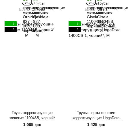
Бренд
Orhideja
Бренд
Gisela
3
3
3
3
Трусы корректирующие
Трусы-шорты женские
женские 110046B, чорний*
корректирующие LingaDore
1400CS-1, чорний*, M
1 065 грн
1 425 грн