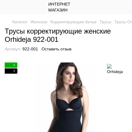
Каталог
Женское
Корректирующее белье
Трусы
Трусы Or
Трусы корректирующие женские
Orhideja 922-001
Артикул:
922-001
Оставить отзыв
3
3