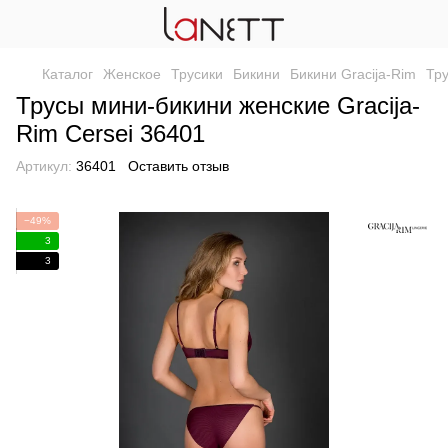
Каталог
Женское
Трусики
Бикини
Бикини Gracija-Rim
Тру
Трусы мини-бикини женские Gracija-
Rim Cersei 36401
Артикул:
36401
Оставить отзыв
−49%
3
3