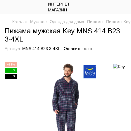
Каталог
Мужское
Одежда для дома
Пижамы
Пижамы Key
Пижама мужская Key MNS 414 B23
3-4XL
Артикул:
MNS 414 B23 3-4XL
Оставить отзыв
−33%
3
3