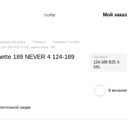
Мой заказ
Укр
Рус
дежда для дома
Пижамы
Пижамы Cornette
124-189 B25 3-5XL, джинсовый, 3XL
ette 189 NEVER 4 124-189
Артикул
124-189 B25 3-
5XL
В желания
пительной скидки