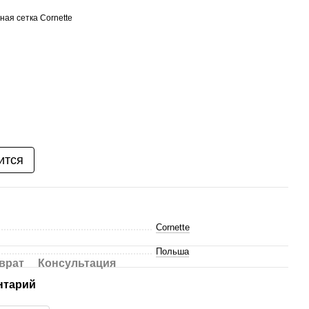
ная сетка Cornette
ится
Cornette
Польша
врат
Консультация
нтарий