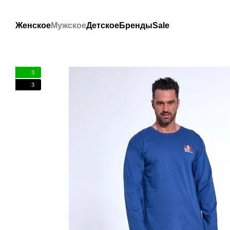
Перейти к основному контенту
Женское
Мужское
Детское
Бренды
Sale
3
3