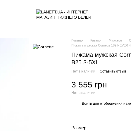
Главная
Каталог
Мужское
О
Пижама мужская Cornette 189 NEVER 4 
Пижама мужская Corn
B25 3-5XL
Нет в наличии
Оставить отзыв
3 555 грн
Нет в наличии
Войти
для отображения нако
%
Размер