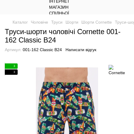
Каталог
Чоловіче
Труси
Шорти
Шорти Cornette
Труси-шор
Труси-шорти чоловічі Cornette 001-
162 Classic В24
Артикул:
001-162 Classic В24
Написати відгук
3
3